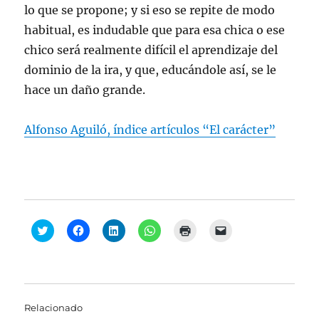
lo que se propone; y si eso se repite de modo
habitual, es indudable que para esa chica o ese
chico será realmente difícil el aprendizaje del
dominio de la ira, y que, educándole así, se le
hace un daño grande.
Alfonso Aguiló, índice artículos “El carácter”
H
H
H
H
H
H
a
a
a
a
a
a
z
z
z
z
z
z
c
c
c
c
c
c
l
l
l
l
l
l
i
i
i
i
i
i
c
c
c
c
c
c
p
p
p
p
p
p
a
a
a
a
a
a
Relacionado
r
r
r
r
r
r