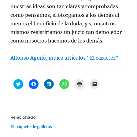
nuestras ideas son tan claras y comprobadas
como pensamos, si otorgamos a los demás al
menos el beneficio de la duda, y si nosotros
mismos resistiríamos un juicio tan demoledor
como nosotros hacemos de los demás.
Alfonso Aguiló, índice artículos “El carácter”
H
H
H
H
H
H
a
a
a
a
a
a
z
z
z
z
z
z
c
c
c
c
c
c
l
l
l
l
l
l
i
i
i
i
i
i
c
c
c
c
c
c
p
p
p
p
p
p
a
a
a
a
a
a
Relacionado
r
r
r
r
r
r
a
a
a
a
a
a
El paquete de galletas
c
c
c
c
i
e
o
o
o
o
m
n
m
m
m
m
p
v