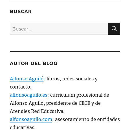
t
a
n
BUSCAR
a
n
u
e
BU
Buscar
v
a
por:
)
AUTOR DEL BLOG
Alfonso Aguiló
: libros, redes sociales y
contacto.
alfonsoaguilo.es
: curriculum profesional de
Alfonso Aguiló, presidente de CECE y de
Arenales Red Educativa.
alfonsoaguilo.com
: asesoramiento de entidades
educativas.