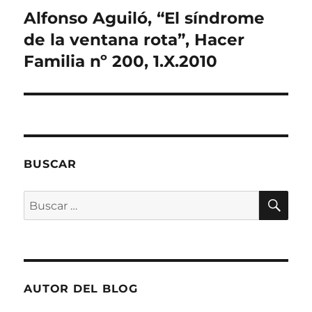
e
a
Alfonso Aguiló, “El síndrome
Entrada
b
r
siguiente:
de la ventana rota”, Hacer
e
e
Familia nº 200, 1.X.2010
n
u
n
a
v
e
n
t
a
n
a
n
BUSCAR
u
e
v
BU
a
Buscar
)
por:
AUTOR DEL BLOG