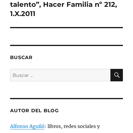
)
a
a
a
(
siguiente:
talento”, Hacer Familia nº 212,
)
)
)
S
e
1.X.2011
a
b
r
e
e
n
u
n
a
v
e
n
BUSCAR
t
a
n
a
BU
Buscar
n
u
por:
e
v
a
)
AUTOR DEL BLOG
Alfonso Aguiló
: libros, redes sociales y