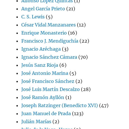
Alfonso López Quintás
(1)
Angel García Prieto
(21)
C. S. Lewis
(5)
César Vidal Manzanares
(12)
Enrique Monasterio
(16)
Francisco J. Mendiguchía
(22)
Ignacio Aréchaga
(3)
Ignacio Sánchez Cámara
(70)
Jesús Sanz Rioja
(6)
José Antonio Marina
(5)
José Francisco Sánchez
(2)
José Luis Martín Descalzo
(28)
José Ramón Ayllón
(1)
Joseph Ratzinger (Benedicto XVI)
(47)
Juan Manuel de Prada
(123)
Julián Marías
(2)