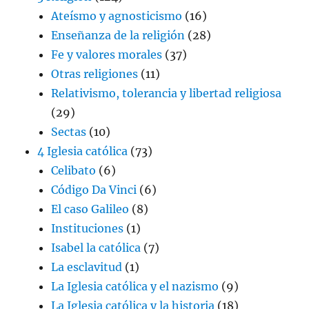
Ateísmo y agnosticismo
(16)
Enseñanza de la religión
(28)
Fe y valores morales
(37)
Otras religiones
(11)
Relativismo, tolerancia y libertad religiosa
(29)
Sectas
(10)
4 Iglesia católica
(73)
Celibato
(6)
Código Da Vinci
(6)
El caso Galileo
(8)
Instituciones
(1)
Isabel la católica
(7)
La esclavitud
(1)
La Iglesia católica y el nazismo
(9)
La Iglesia católica y la historia
(18)