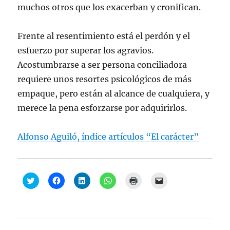
muchos otros que los exacerban y cronifican.
Frente al resentimiento está el perdón y el
esfuerzo por superar los agravios.
Acostumbrarse a ser persona conciliadora
requiere unos resortes psicológicos de más
empaque, pero están al alcance de cualquiera, y
merece la pena esforzarse por adquirirlos.
Alfonso Aguiló, índice artículos “El carácter”
H
H
H
H
H
H
a
a
a
a
a
a
z
z
z
z
z
z
c
c
c
c
c
c
l
l
l
l
l
l
i
i
i
i
i
i
c
c
c
c
c
c
p
p
p
p
p
p