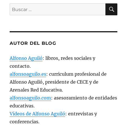
t
BU
a
Buscar
n
a
por:
n
u
e
v
a
)
AUTOR DEL BLOG
Alfonso Aguiló
: libros, redes sociales y
contacto.
alfonsoaguilo.es
: curriculum profesional de
Alfonso Aguiló, presidente de CECE y de
Arenales Red Educativa.
alfonsoaguilo.com
: asesoramiento de entidades
educativas.
Vídeos de Alfonso Aguiló
: entrevistas y
conferencias.