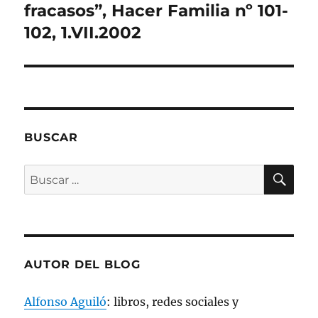
)
a
a
a
(
siguiente:
fracasos”, Hacer Familia nº 101-
)
)
)
S
e
102, 1.VII.2002
a
b
r
e
e
n
u
n
a
v
e
n
BUSCAR
t
a
n
a
BU
Buscar
n
u
por:
e
v
a
)
AUTOR DEL BLOG
Alfonso Aguiló
: libros, redes sociales y