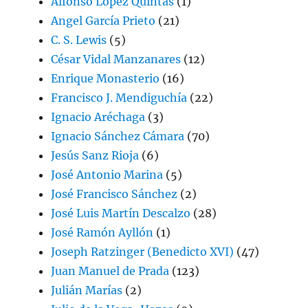
Alfonso López Quintás
(1)
Angel García Prieto
(21)
C. S. Lewis
(5)
César Vidal Manzanares
(12)
Enrique Monasterio
(16)
Francisco J. Mendiguchía
(22)
Ignacio Aréchaga
(3)
Ignacio Sánchez Cámara
(70)
Jesús Sanz Rioja
(6)
José Antonio Marina
(5)
José Francisco Sánchez
(2)
José Luis Martín Descalzo
(28)
José Ramón Ayllón
(1)
Joseph Ratzinger (Benedicto XVI)
(47)
Juan Manuel de Prada
(123)
Julián Marías
(2)