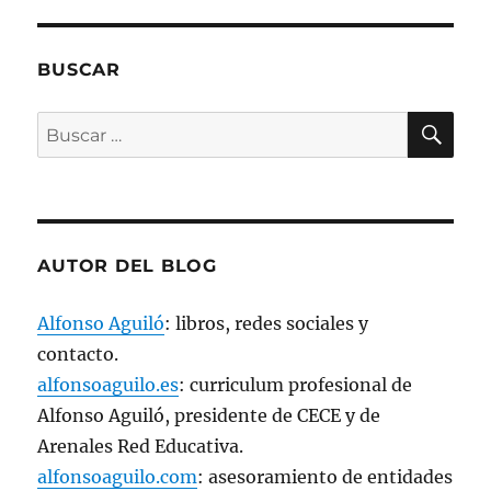
e
n
t
a
n
BUSCAR
a
n
u
BU
Buscar
e
v
a
por:
)
AUTOR DEL BLOG
Alfonso Aguiló
: libros, redes sociales y
contacto.
alfonsoaguilo.es
: curriculum profesional de
Alfonso Aguiló, presidente de CECE y de
Arenales Red Educativa.
alfonsoaguilo.com
: asesoramiento de entidades