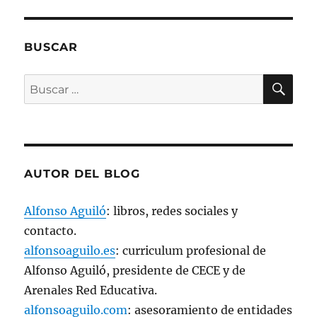
v
e
n
t
a
BUSCAR
n
a
n
BU
u
Buscar
e
v
por:
a
)
AUTOR DEL BLOG
Alfonso Aguiló
: libros, redes sociales y
contacto.
alfonsoaguilo.es
: curriculum profesional de
Alfonso Aguiló, presidente de CECE y de
Arenales Red Educativa.
alfonsoaguilo.com
: asesoramiento de entidades