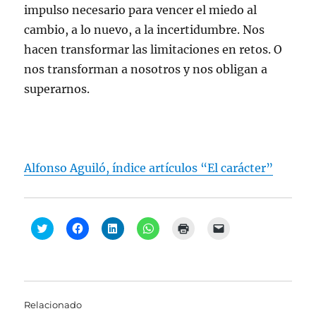
impulso necesario para vencer el miedo al
cambio, a lo nuevo, a la incertidumbre. Nos
hacen transformar las limitaciones en retos. O
nos transforman a nosotros y nos obligan a
superarnos.
Alfonso Aguiló, índice artículos “El carácter”
H
H
H
H
H
H
a
a
a
a
a
a
z
z
z
z
z
z
c
c
c
c
c
c
l
l
l
l
l
l
i
i
i
i
i
i
c
c
c
c
c
c
p
p
p
p
p
p
a
a
a
a
a
a
Relacionado
r
r
r
r
r
r