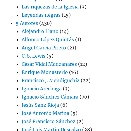
Las riquezas de la Iglesia
(3)
Leyendas negras
(15)
5 Autores
(430)
Alejandro Llano
(14)
Alfonso López Quintás
(1)
Angel García Prieto
(21)
C. S. Lewis
(5)
César Vidal Manzanares
(12)
Enrique Monasterio
(16)
Francisco J. Mendiguchía
(22)
Ignacio Aréchaga
(3)
Ignacio Sánchez Cámara
(70)
Jesús Sanz Rioja
(6)
José Antonio Marina
(5)
José Francisco Sánchez
(2)
José Luis Martín Descalzo
(28)