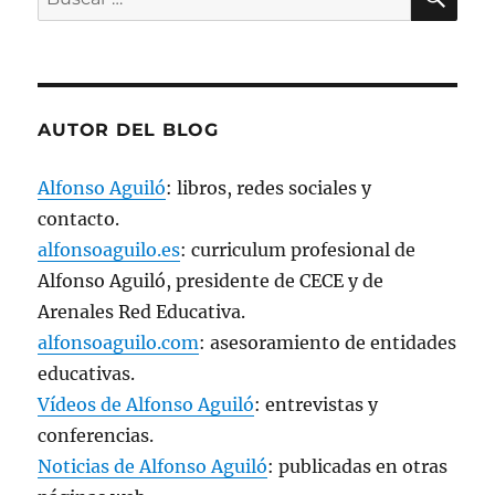
a
por:
n
u
e
v
a
)
AUTOR DEL BLOG
Alfonso Aguiló
: libros, redes sociales y
contacto.
alfonsoaguilo.es
: curriculum profesional de
Alfonso Aguiló, presidente de CECE y de
Arenales Red Educativa.
alfonsoaguilo.com
: asesoramiento de entidades
educativas.
Vídeos de Alfonso Aguiló
: entrevistas y
conferencias.
Noticias de Alfonso Aguiló
: publicadas en otras