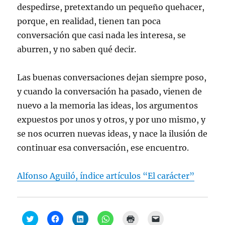
despedirse, pretextando un pequeño quehacer,
porque, en realidad, tienen tan poca
conversación que casi nada les interesa, se
aburren, y no saben qué decir.
Las buenas conversaciones dejan siempre poso,
y cuando la conversación ha pasado, vienen de
nuevo a la memoria las ideas, los argumentos
expuestos por unos y otros, y por uno mismo, y
se nos ocurren nuevas ideas, y nace la ilusión de
continuar esa conversación, ese encuentro.
Alfonso Aguiló, índice artículos “El carácter”
H
H
H
H
H
H
a
a
a
a
a
a