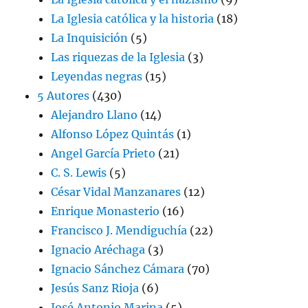
La Iglesia católica y la historia
(18)
La Inquisición
(5)
Las riquezas de la Iglesia
(3)
Leyendas negras
(15)
5 Autores
(430)
Alejandro Llano
(14)
Alfonso López Quintás
(1)
Angel García Prieto
(21)
C. S. Lewis
(5)
César Vidal Manzanares
(12)
Enrique Monasterio
(16)
Francisco J. Mendiguchía
(22)
Ignacio Aréchaga
(3)
Ignacio Sánchez Cámara
(70)
Jesús Sanz Rioja
(6)
José Antonio Marina
(5)