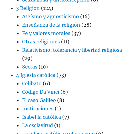
3 Religión
(124)
Ateísmo y agnosticismo
(16)
Enseñanza de la religión
(28)
Fe y valores morales
(37)
Otras religiones
(11)
Relativismo, tolerancia y libertad religiosa
(29)
Sectas
(10)
4 Iglesia católica
(73)
Celibato
(6)
Código Da Vinci
(6)
El caso Galileo
(8)
Instituciones
(1)
Isabel la católica
(7)
La esclavitud
(1)
La Iglesia católica y el nazismo
(9)