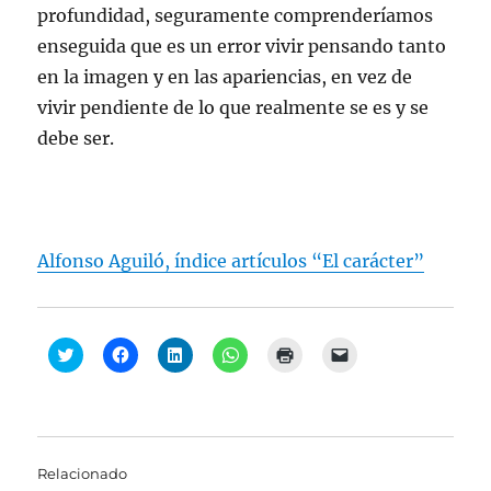
profundidad, seguramente comprenderíamos
enseguida que es un error vivir pensando tanto
en la imagen y en las apariencias, en vez de
vivir pendiente de lo que realmente se es y se
debe ser.
Alfonso Aguiló, índice artículos “El carácter”
H
H
H
H
H
H
a
a
a
a
a
a
z
z
z
z
z
z
c
c
c
c
c
c
l
l
l
l
l
l
i
i
i
i
i
i
c
c
c
c
c
c
p
p
p
p
p
p
a
a
a
a
a
a
Relacionado
r
r
r
r
r
r