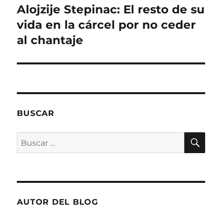
e
a
Alojzije Stepinac: El resto de su
Entrada
b
r
siguiente:
vida en la cárcel por no ceder
e
e
al chantaje
n
u
n
a
v
e
n
t
a
n
a
n
BUSCAR
u
e
v
BU
a
Buscar
)
por:
AUTOR DEL BLOG