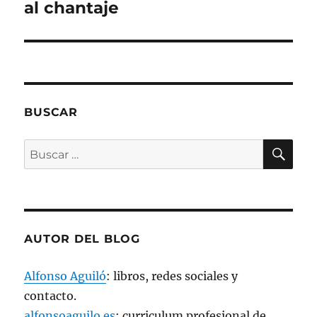
al chantaje
r
e
e
n
u
n
a
v
e
n
t
a
BUSCAR
n
a
n
BU
u
Buscar
e
v
por:
a
)
AUTOR DEL BLOG
Alfonso Aguiló
: libros, redes sociales y
contacto.
alfonsoaguilo.es
: curriculum profesional de