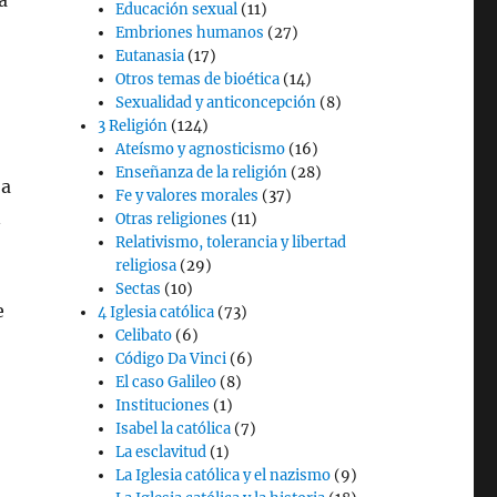
a
Educación sexual
(11)
Embriones humanos
(27)
Eutanasia
(17)
Otros temas de bioética
(14)
Sexualidad y anticoncepción
(8)
3 Religión
(124)
Ateísmo y agnosticismo
(16)
Enseñanza de la religión
(28)
 a
Fe y valores morales
(37)
n
Otras religiones
(11)
Relativismo, tolerancia y libertad
religiosa
(29)
Sectas
(10)
e
4 Iglesia católica
(73)
Celibato
(6)
Código Da Vinci
(6)
El caso Galileo
(8)
Instituciones
(1)
Isabel la católica
(7)
La esclavitud
(1)
La Iglesia católica y el nazismo
(9)