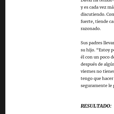
David ha tenido 
y es cada vez má
discutiendo. Com
fuerte, tiende c
razonado.
Sus padres lleva
su hijo. “Estoy 
él con un poco 
después de algú
viernes no tiene
tengo que hacer 
seguramente le 
RESULTADO: