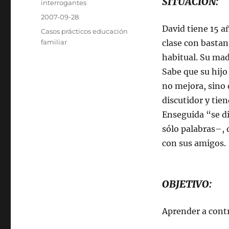
SITUACIÓN:
Autor
interrogantes
Publicado
2007-09-28
el
David tiene 15 a
Categorías
Casos prácticos educación
familiar
clase con bastan
habitual. Su mad
Sabe que su hijo
no mejora, sino q
discutidor y tie
Enseguida “se di
sólo palabras–, 
con sus amigos.
OBJETIVO:
Aprender a contr