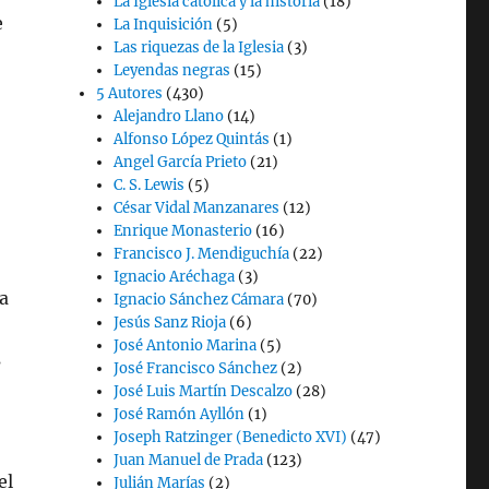
La Iglesia católica y la historia
(18)
e
La Inquisición
(5)
Las riquezas de la Iglesia
(3)
Leyendas negras
(15)
5 Autores
(430)
Alejandro Llano
(14)
Alfonso López Quintás
(1)
Angel García Prieto
(21)
C. S. Lewis
(5)
César Vidal Manzanares
(12)
Enrique Monasterio
(16)
Francisco J. Mendiguchía
(22)
Ignacio Aréchaga
(3)
ra
Ignacio Sánchez Cámara
(70)
Jesús Sanz Rioja
(6)
José Antonio Marina
(5)
s
José Francisco Sánchez
(2)
o
José Luis Martín Descalzo
(28)
José Ramón Ayllón
(1)
Joseph Ratzinger (Benedicto XVI)
(47)
Juan Manuel de Prada
(123)
el
Julián Marías
(2)