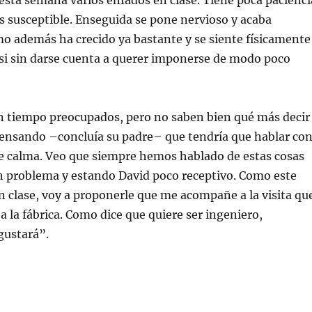
esta semana varios enfados en clase. Tiene poca pacienci
s susceptible. Enseguida se pone nervioso y acaba
o además ha crecido ya bastante y se siente físicamente
asi sin darse cuenta a querer imponerse de modo poco
n tiempo preocupados, pero no saben bien qué más decir
pensando –concluía su padre– que tendría que hablar co
de calma. Veo que siempre hemos hablado de estas cosas
n problema y estando David poco receptivo. Como este
n clase, voy a proponerle que me acompañe a la visita qu
a la fábrica. Como dice que quiere ser ingeniero,
gustará”.