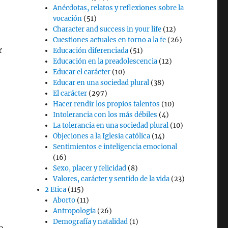
Anécdotas, relatos y reflexiones sobre la
vocación
(51)
Character and success in your life
(12)
Cuestiones actuales en torno a la fe
(26)
r
Educación diferenciada
(51)
Educación en la preadolescencia
(12)
Educar el carácter
(10)
Educar en una sociedad plural
(38)
El carácter
(297)
Hacer rendir los propios talentos
(10)
Intolerancia con los más débiles
(4)
La tolerancia en una sociedad plural
(10)
Objeciones a la Iglesia católica
(14)
Sentimientos e inteligencia emocional
(16)
Sexo, placer y felicidad
(8)
Valores, carácter y sentido de la vida
(23)
2 Etica
(115)
Aborto
(11)
Antropología
(26)
Demografía y natalidad
(1)