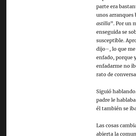
parte era bastan
unos arranques b
astilla
”. Por un 
enseguida se sob
susceptible. Apr
dijo–, lo que me
enfado, porque y
enfadarme no iba
rato de convers
Siguió hablando.
padre le hablab
él también se ib
Las cosas cambi
abierta la comun