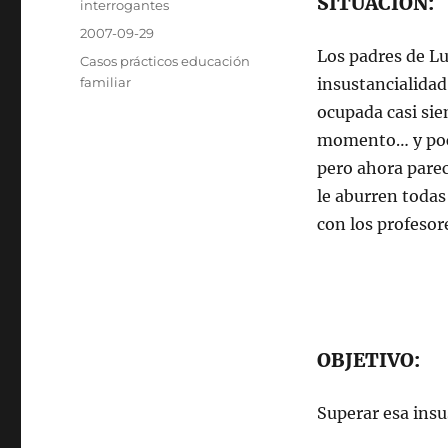
SITUACIÓN:
Autor
interrogantes
Publicado
2007-09-29
el
Los padres de Lu
Categorías
Casos prácticos educación
familiar
insustancialidad
ocupada casi sie
momento… y poco
pero ahora parec
le aburren todas
con los profesor
OBJETIVO:
Superar esa insu