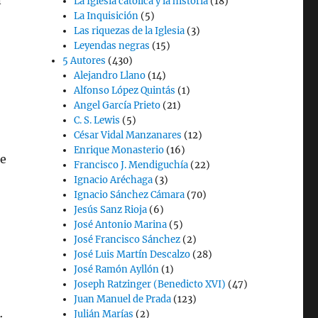
n
La Iglesia católica y la historia
(18)
La Inquisición
(5)
Las riquezas de la Iglesia
(3)
Leyendas negras
(15)
5 Autores
(430)
Alejandro Llano
(14)
Alfonso López Quintás
(1)
Angel García Prieto
(21)
C. S. Lewis
(5)
César Vidal Manzanares
(12)
Enrique Monasterio
(16)
ue
Francisco J. Mendiguchía
(22)
Ignacio Aréchaga
(3)
Ignacio Sánchez Cámara
(70)
Jesús Sanz Rioja
(6)
José Antonio Marina
(5)
José Francisco Sánchez
(2)
José Luis Martín Descalzo
(28)
José Ramón Ayllón
(1)
Joseph Ratzinger (Benedicto XVI)
(47)
Juan Manuel de Prada
(123)
Julián Marías
(2)