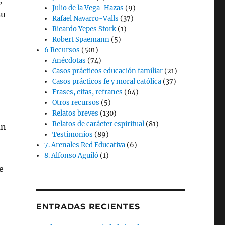
;
Julio de la Vega-Hazas
(9)
su
Rafael Navarro-Valls
(37)
Ricardo Yepes Stork
(1)
Robert Spaemann
(5)
6 Recursos
(501)
Anécdotas
(74)
Casos prácticos educación familiar
(21)
Casos prácticos fe y moral católica
(37)
n
Frases, citas, refranes
(64)
Otros recursos
(5)
Relatos breves
(130)
Relatos de carácter espiritual
(81)
an
Testimonios
(89)
7. Arenales Red Educativa
(6)
8. Alfonso Aguiló
(1)
e
ENTRADAS RECIENTES