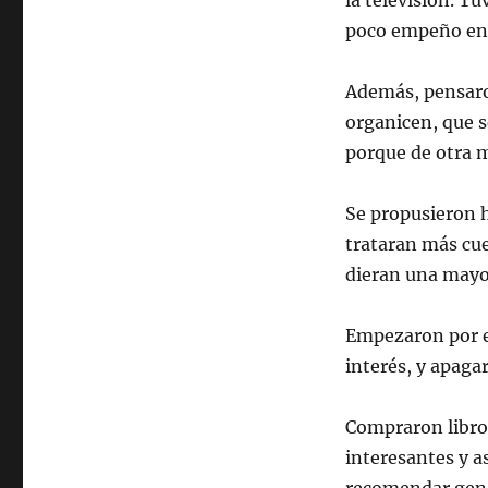
la televisión. T
poco empeño en c
Además, pensaron
organicen, que s
porque de otra ma
Se propusieron h
trataran más cue
dieran una mayo
Empezaron por e
interés, y apaga
Compraron libro
interesantes y a