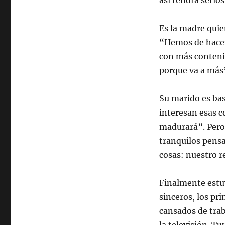
así tendrá serio
Es la madre qui
“Hemos de hacer 
con más contenid
porque va a más
Su marido es bas
interesan esas c
madurará”. Pero
tranquilos pensa
cosas: nuestro re
Finalmente estuv
sinceros, los pr
cansados de trab