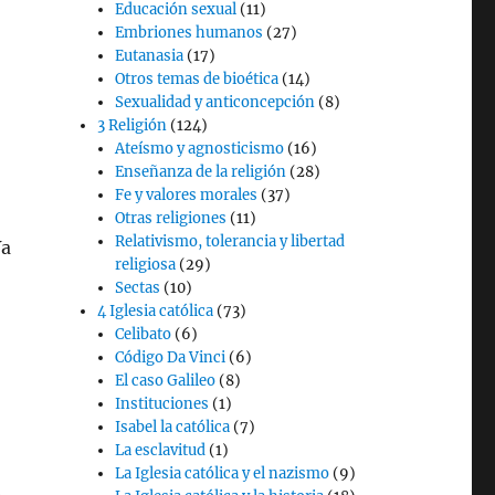
Educación sexual
(11)
Embriones humanos
(27)
Eutanasia
(17)
Otros temas de bioética
(14)
Sexualidad y anticoncepción
(8)
3 Religión
(124)
Ateísmo y agnosticismo
(16)
Enseñanza de la religión
(28)
Fe y valores morales
(37)
Otras religiones
(11)
Relativismo, tolerancia y libertad
Ya
religiosa
(29)
Sectas
(10)
4 Iglesia católica
(73)
Celibato
(6)
Código Da Vinci
(6)
El caso Galileo
(8)
Instituciones
(1)
Isabel la católica
(7)
La esclavitud
(1)
La Iglesia católica y el nazismo
(9)