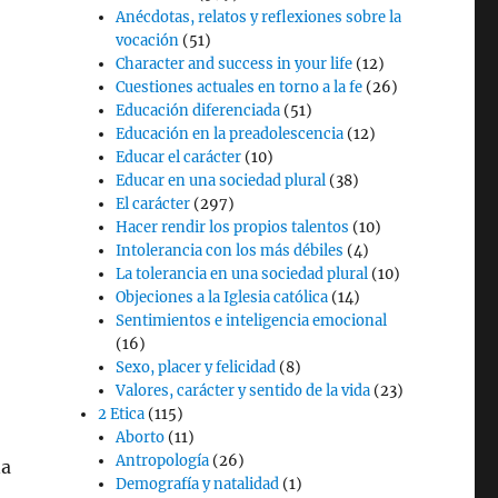
Anécdotas, relatos y reflexiones sobre la
vocación
(51)
Character and success in your life
(12)
Cuestiones actuales en torno a la fe
(26)
Educación diferenciada
(51)
Educación en la preadolescencia
(12)
Educar el carácter
(10)
Educar en una sociedad plural
(38)
El carácter
(297)
Hacer rendir los propios talentos
(10)
Intolerancia con los más débiles
(4)
La tolerancia en una sociedad plural
(10)
Objeciones a la Iglesia católica
(14)
Sentimientos e inteligencia emocional
(16)
Sexo, placer y felicidad
(8)
Valores, carácter y sentido de la vida
(23)
2 Etica
(115)
Aborto
(11)
Antropología
(26)
na
Demografía y natalidad
(1)