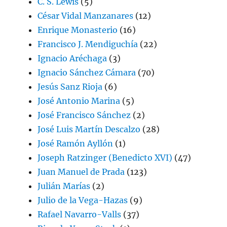
C. S. Lewis
(5)
César Vidal Manzanares
(12)
Enrique Monasterio
(16)
Francisco J. Mendiguchía
(22)
Ignacio Aréchaga
(3)
Ignacio Sánchez Cámara
(70)
Jesús Sanz Rioja
(6)
José Antonio Marina
(5)
José Francisco Sánchez
(2)
José Luis Martín Descalzo
(28)
José Ramón Ayllón
(1)
Joseph Ratzinger (Benedicto XVI)
(47)
Juan Manuel de Prada
(123)
Julián Marías
(2)
Julio de la Vega-Hazas
(9)
Rafael Navarro-Valls
(37)