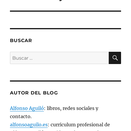
a
b
r
e
e
n
u
n
a
v
e
BUSCAR
n
t
a
BU
n
Buscar
a
n
por:
u
e
v
a
)
AUTOR DEL BLOG
Alfonso Aguiló
: libros, redes sociales y
contacto.
alfonsoaguilo.es
: curriculum profesional de