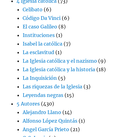
4 Iglesia católica
(73)
Celibato
(6)
Código Da Vinci
(6)
El caso Galileo
(8)
Instituciones
(1)
Isabel la católica
(7)
La esclavitud
(1)
La Iglesia católica y el nazismo
(9)
La Iglesia católica y la historia
(18)
La Inquisición
(5)
Las riquezas de la Iglesia
(3)
Leyendas negras
(15)
5 Autores
(430)
Alejandro Llano
(14)
Alfonso López Quintás
(1)
Angel García Prieto
(21)