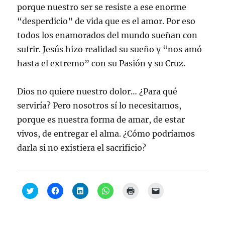
porque nuestro ser se resiste a ese enorme
“desperdicio” de vida que es el amor. Por eso
todos los enamorados del mundo sueñan con
sufrir. Jesús hizo realidad su sueño y “nos amó
hasta el extremo” con su Pasión y su Cruz.
Dios no quiere nuestro dolor… ¿Para qué
serviría? Pero nosotros sí lo necesitamos,
porque es nuestra forma de amar, de estar
vivos, de entregar el alma. ¿Cómo podríamos
darla si no existiera el sacrificio?
H
H
H
H
H
H
a
a
a
a
a
a
z
z
z
z
z
z
c
c
c
c
c
c
l
l
l
l
l
l
i
i
i
i
i
i