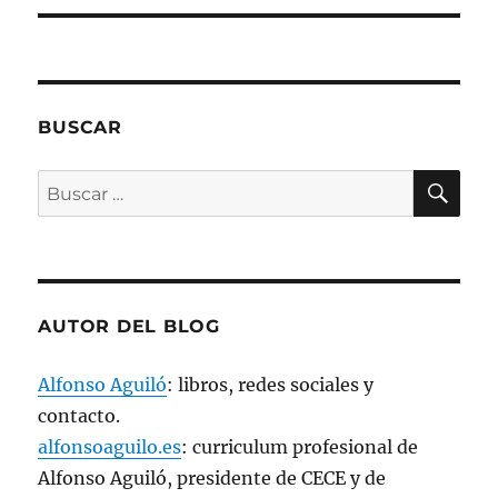
e
a
b
r
e
e
n
u
n
BUSCAR
a
v
e
n
BU
Buscar
t
a
por:
n
a
n
u
e
v
a
)
AUTOR DEL BLOG
Alfonso Aguiló
: libros, redes sociales y
contacto.
alfonsoaguilo.es
: curriculum profesional de
Alfonso Aguiló, presidente de CECE y de