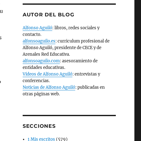
n
su
AUTOR DEL BLOG
Alfonso Aguiló
: libros, redes sociales y
contacto.
s
alfonsoaguilo.es
: curriculum profesional de
Alfonso Aguiló, presidente de CECE y de
Arenales Red Educativa.
alfonsoaguilo.com
: asesoramiento de
entidades educativas.
Vídeos de Alfonso Aguiló
: entrevistas y
conferencias.
o
Noticias de Alfonso Aguiló
: publicadas en
otras páginas web.
SECCIONES
1 Mis escritos
(579)