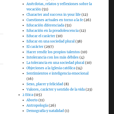
Anécdotas, relatos y reflexiones sobre la
vocación
(51)
Character and success in your life
(12)
Cuestiones actuales en torno a la fe
(26)
Educación diferenciada
(51)
Educación en la preadolescencia
(12)
Educar el carácter
(10)
Educar en una sociedad plural
(38)
El carácter
(297)
Hacer rendir los propios talentos
(10)
Intolerancia con los más débiles
(4)
La tolerancia en una sociedad plural
(10)
Objeciones a la Iglesia católica
(14)
Sentimientos e inteligencia emocional
(16)
Sexo, placer y felicidad
(8)
Valores, carácter y sentido de la vida
(23)
2 Etica
(115)
Aborto
(11)
Antropología
(26)
Demografía y natalidad
(1)