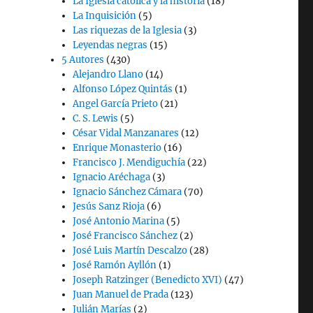
La Iglesia católica y la historia
(18)
La Inquisición
(5)
Las riquezas de la Iglesia
(3)
Leyendas negras
(15)
5 Autores
(430)
Alejandro Llano
(14)
Alfonso López Quintás
(1)
Angel García Prieto
(21)
C. S. Lewis
(5)
César Vidal Manzanares
(12)
Enrique Monasterio
(16)
Francisco J. Mendiguchía
(22)
Ignacio Aréchaga
(3)
Ignacio Sánchez Cámara
(70)
Jesús Sanz Rioja
(6)
José Antonio Marina
(5)
José Francisco Sánchez
(2)
José Luis Martín Descalzo
(28)
José Ramón Ayllón
(1)
Joseph Ratzinger (Benedicto XVI)
(47)
Juan Manuel de Prada
(123)
Julián Marías
(2)