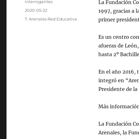
Autor
interrogantes
La Fundación Co
Publicado
2020-05-22
1997, gracias a l
el
Categorías
7. Arenales Red Educativa
primer president
Es un centro con
afueras de León
hasta 2º Bachill
En el año 2016, t
integró en “Aren
Presidente de la
Más informació
La Fundación Co
Arenales, la Fun