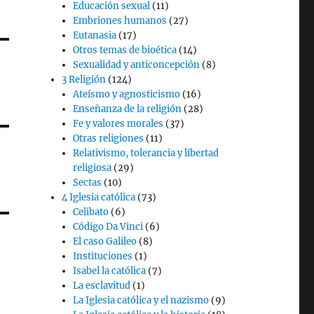
Educación sexual
(11)
Embriones humanos
(27)
Eutanasia
(17)
Otros temas de bioética
(14)
Sexualidad y anticoncepción
(8)
3 Religión
(124)
Ateísmo y agnosticismo
(16)
Enseñanza de la religión
(28)
Fe y valores morales
(37)
Otras religiones
(11)
Relativismo, tolerancia y libertad
religiosa
(29)
Sectas
(10)
4 Iglesia católica
(73)
Celibato
(6)
Código Da Vinci
(6)
El caso Galileo
(8)
Instituciones
(1)
Isabel la católica
(7)
La esclavitud
(1)
La Iglesia católica y el nazismo
(9)