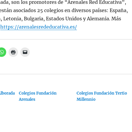
bada, son los promotores de “Arenales Red Educativa”,
 están asociados 25 colegios en diversos países: España,
, Letonia, Bulgaria, Estados Unidos y Alemania. Más
:
https://arenalesrededucativa.es/
H
H
H
a
a
a
z
z
z
c
c
c
l
l
l
i
i
i
c
c
c
p
p
p
a
a
a
r
r
r
a
a
a
Alborada
c
i
Colegios Fundación
e
Colegios Fundación Tertio
o
m
n
Arenales
Millennio
m
p
v
p
r
i
a
i
a
r
m
r
t
i
u
i
r
n
r
(
e
e
S
n
n
e
l