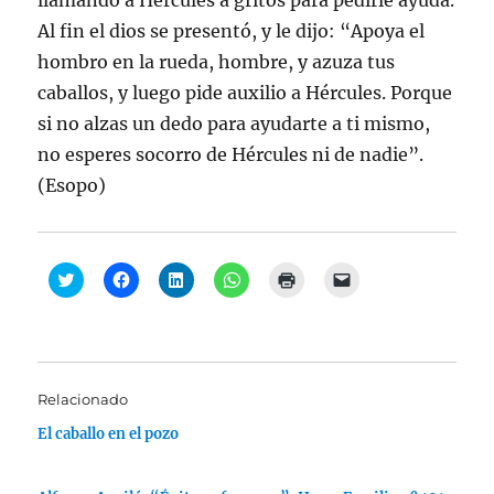
llamando a Hércules a gritos para pedirle ayuda.
Al fin el dios se presentó, y le dijo: “Apoya el
hombro en la rueda, hombre, y azuza tus
caballos, y luego pide auxilio a Hércules. Porque
si no alzas un dedo para ayudarte a ti mismo,
no esperes socorro de Hércules ni de nadie”.
(Esopo)
H
H
H
H
H
H
a
a
a
a
a
a
z
z
z
z
z
z
c
c
c
c
c
c
l
l
l
l
l
l
i
i
i
i
i
i
c
c
c
c
c
c
p
p
p
p
p
p
a
a
a
a
a
a
Relacionado
r
r
r
r
r
r
a
a
a
a
a
a
El caballo en el pozo
c
c
c
c
i
e
o
o
o
o
m
n
m
m
m
m
p
v
p
p
p
p
r
i
a
a
a
a
i
a