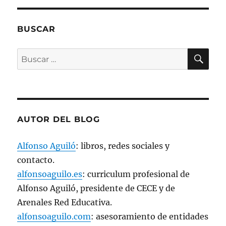
e
n
t
a
n
BUSCAR
a
n
u
BU
e
Buscar
v
a
por:
)
AUTOR DEL BLOG
Alfonso Aguiló
: libros, redes sociales y
contacto.
alfonsoaguilo.es
: curriculum profesional de
Alfonso Aguiló, presidente de CECE y de
Arenales Red Educativa.
alfonsoaguilo.com
: asesoramiento de entidades