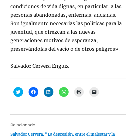
condiciones de vida dignas, en particular, a las
personas abandonadas, enfermas, ancianas.
Son igualmente necesarias las políticas para la
juventud, que ofrezcan a las nuevas
generaciones motivos de esperanza,
preservándolas del vacío o de otros peligros».
Salvador Cervera Enguix
H
H
H
H
H
H
a
a
a
a
a
a
z
z
z
z
z
z
c
c
c
c
c
c
l
l
l
l
l
l
i
i
i
i
i
i
c
c
c
c
c
c
p
p
p
p
p
p
a
a
a
a
a
a
Relacionado
r
r
r
r
r
r
a
a
a
a
a
a
Salvador Cervera, “La depresión, entre el malestar y la
c
c
c
c
i
e