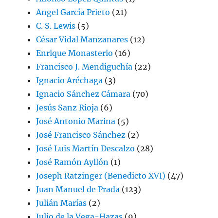
Angel García Prieto
(21)
C. S. Lewis
(5)
César Vidal Manzanares
(12)
Enrique Monasterio
(16)
Francisco J. Mendiguchía
(22)
Ignacio Aréchaga
(3)
Ignacio Sánchez Cámara
(70)
Jesús Sanz Rioja
(6)
José Antonio Marina
(5)
José Francisco Sánchez
(2)
José Luis Martín Descalzo
(28)
José Ramón Ayllón
(1)
Joseph Ratzinger (Benedicto XVI)
(47)
Juan Manuel de Prada
(123)
Julián Marías
(2)
Julio de la Vega-Hazas
(9)