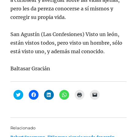
a curiosear y averiguar sobre las vidas ajenas,
pero les da pereza conocerse a sí mismos y
corregir su propia vida.
San Agustín (Las Confesiones) Visto un león,
están vistos todos, pero visto un hombre, sólo
está visto uno, y además mal conocido.
Baltasar Gracián
H
H
H
H
H
H
a
a
a
a
a
a
z
z
z
z
z
z
c
c
c
c
c
c
l
l
l
l
l
l
i
i
i
i
i
i
c
c
c
c
c
c
p
p
p
p
p
p
a
a
a
a
a
a
Relacionado
r
r
r
r
r
r
a
a
a
a
a
a