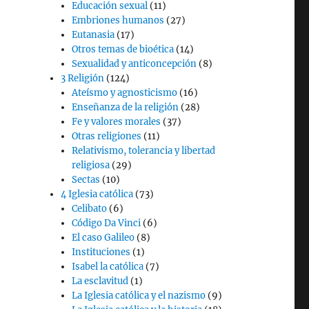
Educación sexual
(11)
Embriones humanos
(27)
Eutanasia
(17)
Otros temas de bioética
(14)
Sexualidad y anticoncepción
(8)
3 Religión
(124)
Ateísmo y agnosticismo
(16)
Enseñanza de la religión
(28)
Fe y valores morales
(37)
Otras religiones
(11)
Relativismo, tolerancia y libertad
religiosa
(29)
Sectas
(10)
4 Iglesia católica
(73)
Celibato
(6)
Código Da Vinci
(6)
El caso Galileo
(8)
Instituciones
(1)
Isabel la católica
(7)
La esclavitud
(1)
La Iglesia católica y el nazismo
(9)