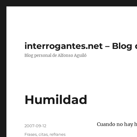
interrogantes.net – Blog
Blog personal de Alfonso Aguiló
Humildad
Autor
Cuando no hay h
Publicado
2007-09-12
el
Categorías
Frases, citas, refranes