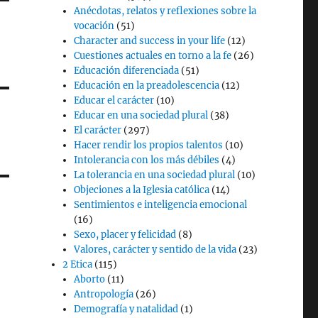
Anécdotas, relatos y reflexiones sobre la
vocación
(51)
Character and success in your life
(12)
Cuestiones actuales en torno a la fe
(26)
Educación diferenciada
(51)
Educación en la preadolescencia
(12)
Educar el carácter
(10)
Educar en una sociedad plural
(38)
El carácter
(297)
Hacer rendir los propios talentos
(10)
Intolerancia con los más débiles
(4)
La tolerancia en una sociedad plural
(10)
Objeciones a la Iglesia católica
(14)
Sentimientos e inteligencia emocional
(16)
Sexo, placer y felicidad
(8)
Valores, carácter y sentido de la vida
(23)
2 Etica
(115)
Aborto
(11)
Antropología
(26)
Demografía y natalidad
(1)