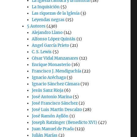
La Iglesia católica y la historia
(18)
La Inquisición
(5)
Las riquezas de la Iglesia
(3)
Leyendas negras
(15)
5 Autores
(430)
Alejandro Llano
(14)
Alfonso López Quintás
(1)
Angel García Prieto
(21)
C. S. Lewis
(5)
César Vidal Manzanares
(12)
Enrique Monasterio
(16)
Francisco J. Mendiguchía
(22)
Ignacio Aréchaga
(3)
Ignacio Sánchez Cámara
(70)
Jesús Sanz Rioja
(6)
José Antonio Marina
(5)
José Francisco Sánchez
(2)
José Luis Martín Descalzo
(28)
José Ramón Ayllón
(1)
Joseph Ratzinger (Benedicto XVI)
(47)
Juan Manuel de Prada
(123)
Julián Marías
(2)