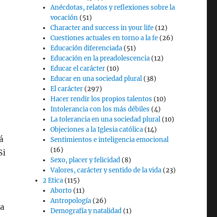
Anécdotas, relatos y reflexiones sobre la
vocación
(51)
Character and success in your life
(12)
Cuestiones actuales en torno a la fe
(26)
Educación diferenciada
(51)
Educación en la preadolescencia
(12)
Educar el carácter
(10)
Educar en una sociedad plural
(38)
El carácter
(297)
Hacer rendir los propios talentos
(10)
Intolerancia con los más débiles
(4)
La tolerancia en una sociedad plural
(10)
Objeciones a la Iglesia católica
(14)
á
Sentimientos e inteligencia emocional
(16)
Si
Sexo, placer y felicidad
(8)
Valores, carácter y sentido de la vida
(23)
2 Etica
(115)
Aborto
(11)
Antropología
(26)
da
Demografía y natalidad
(1)