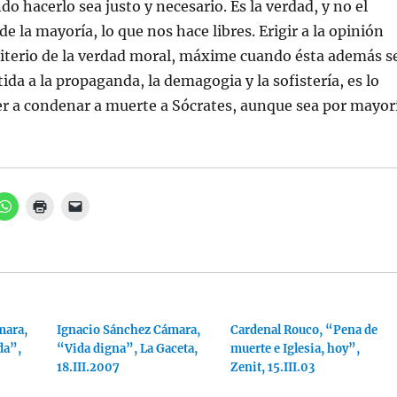
ndo hacerlo sea justo y necesario. Es la verdad, y no el
e la mayoría, lo que nos hace libres. Erigir a la opinión
iterio de la verdad moral, máxime cuando ésta además s
da a la propaganda, la demagogia y la sofistería, es lo
r a condenar a muerte a Sócrates, aunque sea por mayor
H
H
H
a
a
a
z
z
z
c
c
c
l
l
l
i
i
i
c
c
c
p
p
p
a
a
a
r
r
r
a
a
a
mara,
c
i
Ignacio Sánchez Cámara,
e
Cardenal Rouco, “Pena de
o
m
n
da”,
“Vida digna”, La Gaceta,
muerte e Iglesia, hoy”,
m
p
v
p
r
i
18.III.2007
Zenit, 15.III.03
a
i
a
r
m
r