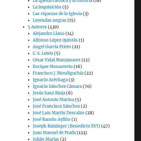
La Iglesia católica y la historia
(18)
La Inquisición
(5)
Las riquezas de la Iglesia
(3)
Leyendas negras
(15)
5 Autores
(430)
Alejandro Llano
(14)
Alfonso López Quintás
(1)
Angel García Prieto
(21)
C. S. Lewis
(5)
César Vidal Manzanares
(12)
Enrique Monasterio
(16)
Francisco J. Mendiguchía
(22)
Ignacio Aréchaga
(3)
Ignacio Sánchez Cámara
(70)
Jesús Sanz Rioja
(6)
José Antonio Marina
(5)
José Francisco Sánchez
(2)
José Luis Martín Descalzo
(28)
José Ramón Ayllón
(1)
Joseph Ratzinger (Benedicto XVI)
(47)
Juan Manuel de Prada
(123)
Julián Marías
(2)