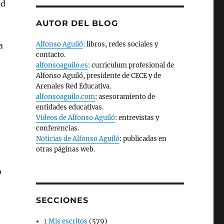
ad
AUTOR DEL BLOG
Alfonso Aguiló
: libros, redes sociales y
a
contacto.
alfonsoaguilo.es
: curriculum profesional de
Alfonso Aguiló, presidente de CECE y de
Arenales Red Educativa.
alfonsoaguilo.com
: asesoramiento de
entidades educativas.
Vídeos de Alfonso Aguiló
: entrevistas y
conferencias.
Noticias de Alfonso Aguiló
: publicadas en
otras páginas web.
o
SECCIONES
1 Mis escritos
(579)