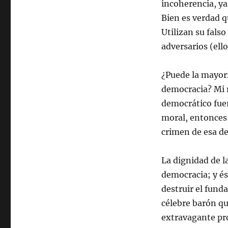
incoherencia, ya
Bien es verdad qu
Utilizan su fals
adversarios (ello
¿Puede la mayorí
democracia? Mi r
democrático fuer
moral, entonces 
crimen de esa d
La dignidad de l
democracia; y ést
destruir el fund
célebre barón qu
extravagante pro