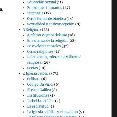
Educación sexual
(11)
Embriones humanos
(27)
a.
Eutanasia
(17)
Otros temas de bioética
(14)
Sexualidad y anticoncepción
(8)
3 Religión
(124)
Ateísmo y agnosticismo
(16)
Enseñanza de la religión
(28)
Fe y valores morales
(37)
Otras religiones
(11)
Relativismo, tolerancia y libertad
religiosa
(29)
Sectas
(10)
4 Iglesia católica
(73)
Celibato
(6)
Código Da Vinci
(6)
El caso Galileo
(8)
Instituciones
(1)
Isabel la católica
(7)
La esclavitud
(1)
La Iglesia católica y el nazismo
(9)