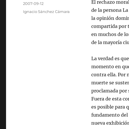
Autor
El rechazo moral
Publicado
2007-09-12
el
de la persona
La
Categorías
Ignacio Sánchez Cámara
la opinión domin
compartida por t
en muchos de lo
de la mayoría ci
La verdad es que
momento en que 
contra ella. Por
muerte se susten
proclamada por s
Fuera de esta co
es posible para 
fundamento del b
nueva exhibición