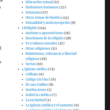
la
Educación sexual
(11)
a
Embriones humanos
(27)
Eutanasia
(17)
Otros temas de bioética
(14)
Sexualidad y anticoncepción
(8)
3 Religión
(124)
Ateísmo y agnosticismo
(16)
Enseñanza de la religión
(28)
Fe y valores morales
(37)
l
Otras religiones
(11)
Relativismo, tolerancia y libertad
religiosa
(29)
o
Sectas
(10)
4 Iglesia católica
(73)
Celibato
(6)
Código Da Vinci
(6)
El caso Galileo
(8)
Instituciones
(1)
Isabel la católica
(7)
La esclavitud
(1)
La Iglesia católica y el nazismo
(9)