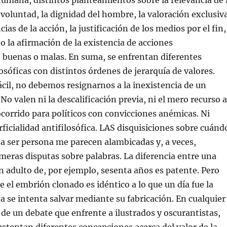
 humana, distintos planteamientos sobre la relevancia de 
voluntad, la dignidad del hombre, la valoración exclusiv
ias de la acción, la justificación de los medios por el fin,
 o la afirmación de la existencia de acciones
 buenas o malas. En suma, se enfrentan diferentes
osóficas con distintos órdenes de jerarquía de valores.
cil, no debemos resignarnos a la inexistencia de un
o valen ni la descalificación previa, ni el mero recurso a
corrido para políticos con convicciones anémicas. Ni
ficialidad antifilosófica. LAS disquisiciones sobre cuánd
 a ser persona me parecen alambicadas y, a veces,
eras disputas sobre palabras. La diferencia entre una
n adulto de, por ejemplo, sesenta años es patente. Pero
e el embrión clonado es idéntico a lo que un día fue la
a se intenta salvar mediante su fabricación. En cualquier
a de un debate que enfrente a ilustrados y oscurantistas,