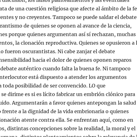
n discusión, los falsos planteamientos y las eventuales
rata de una cuestión religiosa que afecte al ámbito de la fe
yentes y no creyentes. Tampoco se puede saldar el debate
rantismo de quienes se oponen al avance de la ciencia,
ones porque quienes argumentan así sí rechazan, muchas
ntos, la clonación reproductiva. Quienes se opusieron a 
o fueron oscurantistas. Ni cabe zanjar el debate
nsensibilidad hacia el dolor de quienes oponen reparos
debate auténtico cuando falta la buena fe. Ni tampoco
nterlocutor está dispuesto a atender los argumentos
a toda posibilidad de ser convencido. LO que
e dirime es si es lícito fabricar un embrión clónico para
ruido. Argumentarán a favor quienes antepongan la salud
o frente a la dignidad de la vida embrionaria o quienes
lonación atente contra ella. Se enfrentan aquí, como en
s, distintas concepciones sobre la realidad, la moral y el