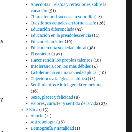
Anécdotas, relatos y reflexiones sobre la
vocación
(51)
Character and success in your life
(12)
Cuestiones actuales en torno a la fe
(26)
Educación diferenciada
(51)
Educación en la preadolescencia
(12)
la
Educar el carácter
(10)
Educar en una sociedad plural
(38)
El carácter
(297)
Hacer rendir los propios talentos
(10)
Intolerancia con los más débiles
(4)
La tolerancia en una sociedad plural
(10)
Objeciones a la Iglesia católica
(14)
Sentimientos e inteligencia emocional
(16)
Sexo, placer y felicidad
(8)
 y
Valores, carácter y sentido de la vida
(23)
2 Etica
(115)
Aborto
(11)
Antropología
(26)
Demografía y natalidad
(1)