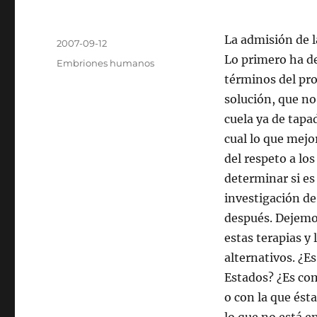
Autor
La admisión de l
Publicado
2007-09-12
el
Lo primero ha de
Categorías
Embriones humanos
términos del pro
solución, que no
cuela ya de tapad
cual lo que mejo
del respeto a los
determinar si es 
investigación de
después. Dejemos
estas terapias y 
alternativos. ¿E
Estados? ¿Es com
o con la que ést