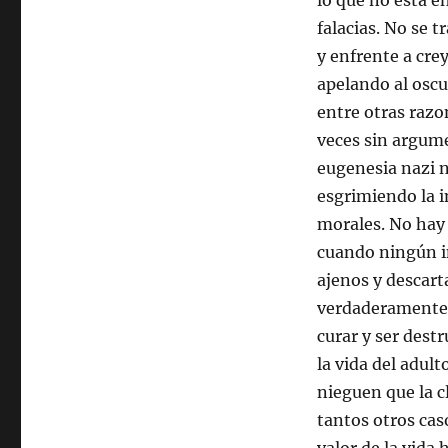
lo que no está e
falacias. No se t
y enfrente a cre
apelando al oscu
entre otras raz
veces sin argume
eugenesia nazi n
esgrimiendo la i
morales. No hay 
cuando ningún i
ajenos y descart
verdaderamente s
curar y ser dest
la vida del adult
nieguen que la c
tantos otros caso