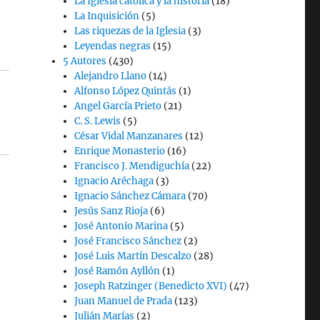
La Iglesia católica y la historia
(18)
La Inquisición
(5)
Las riquezas de la Iglesia
(3)
Leyendas negras
(15)
5 Autores
(430)
Alejandro Llano
(14)
Alfonso López Quintás
(1)
Angel García Prieto
(21)
C. S. Lewis
(5)
César Vidal Manzanares
(12)
Enrique Monasterio
(16)
Francisco J. Mendiguchía
(22)
Ignacio Aréchaga
(3)
Ignacio Sánchez Cámara
(70)
Jesús Sanz Rioja
(6)
José Antonio Marina
(5)
José Francisco Sánchez
(2)
José Luis Martín Descalzo
(28)
José Ramón Ayllón
(1)
Joseph Ratzinger (Benedicto XVI)
(47)
Juan Manuel de Prada
(123)
Julián Marías
(2)