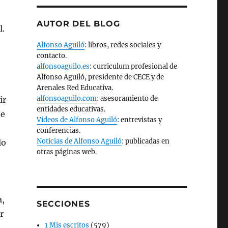
AUTOR DEL BLOG
l.
Alfonso Aguiló
: libros, redes sociales y
contacto.
alfonsoaguilo.es
: curriculum profesional de
Alfonso Aguiló, presidente de CECE y de
Arenales Red Educativa.
alfonsoaguilo.com
: asesoramiento de
ir
entidades educativas.
de
Vídeos de Alfonso Aguiló
: entrevistas y
conferencias.
Noticias de Alfonso Aguiló
: publicadas en
lo
otras páginas web.
a,
SECCIONES
r
1 Mis escritos
(579)