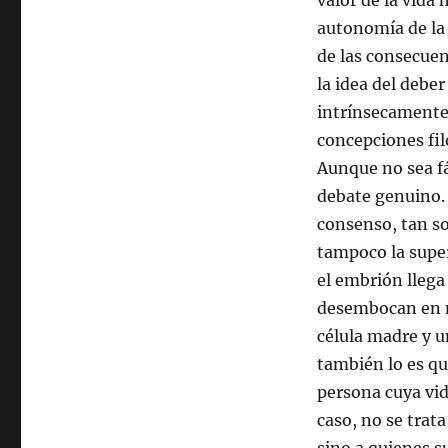
valor de la vida
autonomía de la 
de las consecuenc
la idea del deber
intrínsecamente
concepciones fil
Aunque no sea fá
debate genuino. N
consenso, tan so
tampoco la super
el embrión llega
desembocan en m
célula madre y u
también lo es qu
persona cuya vid
caso, no se trat