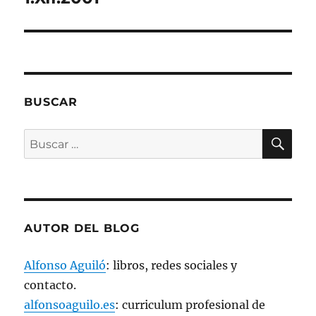
u
n
a
v
e
n
t
a
n
a
n
BUSCAR
u
e
v
BU
a
Buscar
)
por:
AUTOR DEL BLOG
Alfonso Aguiló
: libros, redes sociales y
contacto.
alfonsoaguilo.es
: curriculum profesional de