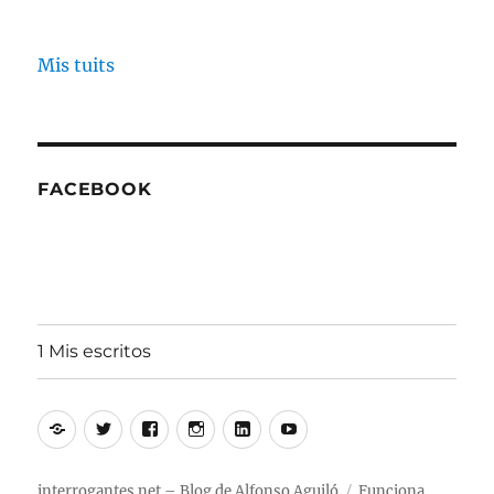
Mis tuits
FACEBOOK
1 Mis escritos
Alfonso
Twitter
Facebook
Instagram
Linkedin
Youtube
Aguiló
interrogantes.net – Blog de Alfonso Aguiló
Funciona