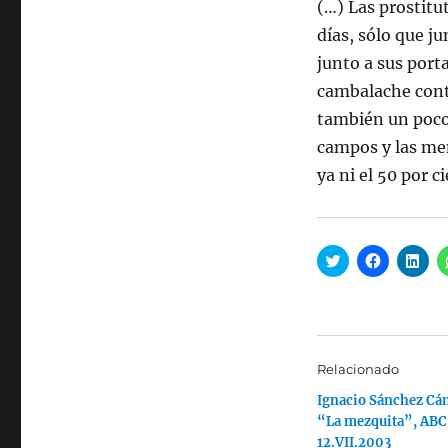
(…) Las prostitut
días, sólo que ju
junto a sus port
cambalache conti
también un poco 
campos y las men
ya ni el 50 por c
H
H
H
a
a
a
z
z
z
c
c
c
l
l
l
i
i
i
c
c
c
p
p
p
a
a
a
Relacionado
r
r
r
a
a
a
Ignacio Sánchez Cá
c
c
c
o
o
o
“La mezquita”, ABC
m
m
m
p
p
p
12.VII.2003