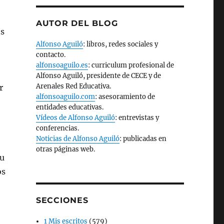
AUTOR DEL BLOG
es
Alfonso Aguiló
: libros, redes sociales y
contacto.
alfonsoaguilo.es
: curriculum profesional de
Alfonso Aguiló, presidente de CECE y de
Arenales Red Educativa.
r
alfonsoaguilo.com
: asesoramiento de
entidades educativas.
Vídeos de Alfonso Aguiló
: entrevistas y
conferencias.
Noticias de Alfonso Aguiló
: publicadas en
otras páginas web.
su
os
SECCIONES
1 Mis escritos
(579)