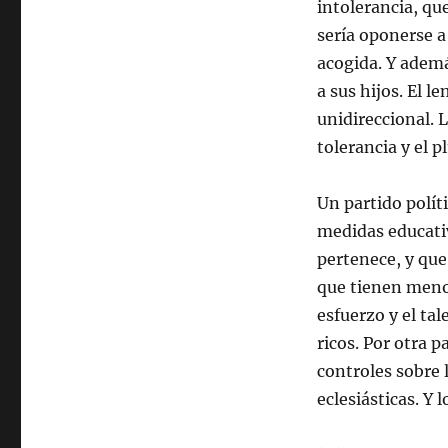
intolerancia, que
sería oponerse a
acogida. Y ademá
a sus hijos. El l
unidireccional. L
tolerancia y el p
Un partido polít
medidas educativ
pertenece, y que
que tienen meno
esfuerzo y el tal
ricos. Por otra 
controles sobre
eclesiásticas. Y 