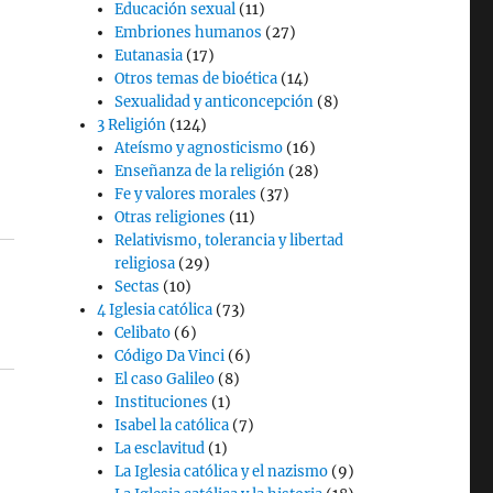
Educación sexual
(11)
Embriones humanos
(27)
Eutanasia
(17)
Otros temas de bioética
(14)
Sexualidad y anticoncepción
(8)
3 Religión
(124)
Ateísmo y agnosticismo
(16)
Enseñanza de la religión
(28)
Fe y valores morales
(37)
Otras religiones
(11)
Relativismo, tolerancia y libertad
religiosa
(29)
Sectas
(10)
4 Iglesia católica
(73)
Celibato
(6)
Código Da Vinci
(6)
El caso Galileo
(8)
Instituciones
(1)
Isabel la católica
(7)
La esclavitud
(1)
La Iglesia católica y el nazismo
(9)