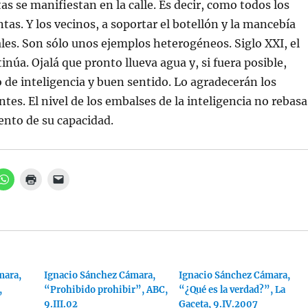
as se manifiestan en la calle. Es decir, como todos los
ntas. Y los vecinos, a soportar el botellón y la mancebía
ales. Son sólo unos ejemplos heterogéneos. Siglo XXI, el
núa. Ojalá que pronto llueva agua y, si fuera posible,
de inteligencia y buen sentido. Lo agradecerán los
tes. El nivel de los embalses de la inteligencia no rebasa
iento de su capacidad.
H
H
H
a
a
a
z
z
z
c
c
c
l
l
l
i
i
i
c
c
c
p
p
p
a
a
a
r
r
r
a
a
a
mara,
c
i
Ignacio Sánchez Cámara,
e
Ignacio Sánchez Cámara,
o
m
n
,
“Prohibido prohibir”, ABC,
“¿Qué es la verdad?”, La
m
p
v
p
r
i
9.III.02
Gaceta, 9.IV.2007