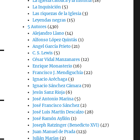
La Iglesia católica y la historia
(18)
La Inquisición
(5)
Las riquezas de la Iglesia
(3)
Leyendas negras
(15)
5 Autores
(430)
Alejandro Llano
(14)
Alfonso López Quintás
(1)
Angel García Prieto
(21)
C. S. Lewis
(5)
César Vidal Manzanares
(12)
Enrique Monasterio
(16)
Francisco J. Mendiguchía
(22)
Ignacio Aréchaga
(3)
Ignacio Sánchez Cámara
(70)
Jesús Sanz Rioja
(6)
José Antonio Marina
(5)
José Francisco Sánchez
(2)
José Luis Martín Descalzo
(28)
José Ramón Ayllón
(1)
Joseph Ratzinger (Benedicto XVI)
(47)
Juan Manuel de Prada
(123)
Julián Marías
(2)