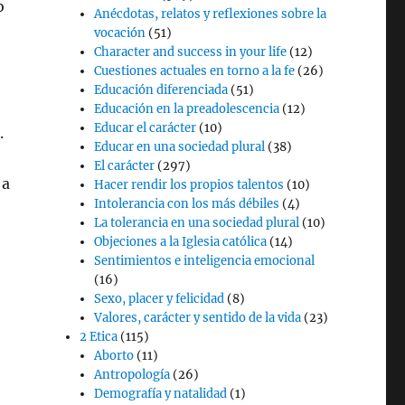
o
Anécdotas, relatos y reflexiones sobre la
vocación
(51)
Character and success in your life
(12)
Cuestiones actuales en torno a la fe
(26)
Educación diferenciada
(51)
Educación en la preadolescencia
(12)
Educar el carácter
(10)
.
Educar en una sociedad plural
(38)
El carácter
(297)
 a
Hacer rendir los propios talentos
(10)
Intolerancia con los más débiles
(4)
La tolerancia en una sociedad plural
(10)
Objeciones a la Iglesia católica
(14)
Sentimientos e inteligencia emocional
(16)
Sexo, placer y felicidad
(8)
Valores, carácter y sentido de la vida
(23)
2 Etica
(115)
Aborto
(11)
Antropología
(26)
Demografía y natalidad
(1)