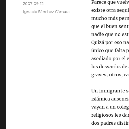
Autor
Parece que vuelv
Publicado
2007-09-12
el
existe otra sequí
Categorías
Ignacio Sánchez Cámara
mucho más pernic
que el buen sent
nadie que no est
Quizá por eso nad
único que falta 
asediado por el 
los desvaríos d
graves; otros, ca
Un inmigrante se
islámica ausencia
vayan a un coleg
religiosos les d
dos padres distin