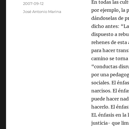
Autor
En todas las cul
Publicado
2007-09-12
el
por ejemplo, la 
Categorías
José Antonio Marina
dándoselas de pr
dicho antes: “La
dispuesto a rebu
rehenes de esta 
para hacer transi
camino se torna l
“conductas disr
por una pedagogí
sociales. El énf
narcisos. El énf
puede hacer nada
hacerlo. El énfa
EL énfasis en la
justicia- que li