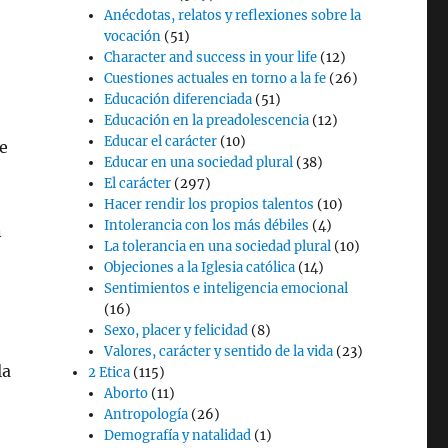
Anécdotas, relatos y reflexiones sobre la
vocación
(51)
Character and success in your life
(12)
Cuestiones actuales en torno a la fe
(26)
Educación diferenciada
(51)
Educación en la preadolescencia
(12)
Educar el carácter
(10)
ue
Educar en una sociedad plural
(38)
El carácter
(297)
Hacer rendir los propios talentos
(10)
Intolerancia con los más débiles
(4)
n
La tolerancia en una sociedad plural
(10)
Objeciones a la Iglesia católica
(14)
Sentimientos e inteligencia emocional
(16)
Sexo, placer y felicidad
(8)
Valores, carácter y sentido de la vida
(23)
la
2 Etica
(115)
Aborto
(11)
Antropología
(26)
Demografía y natalidad
(1)