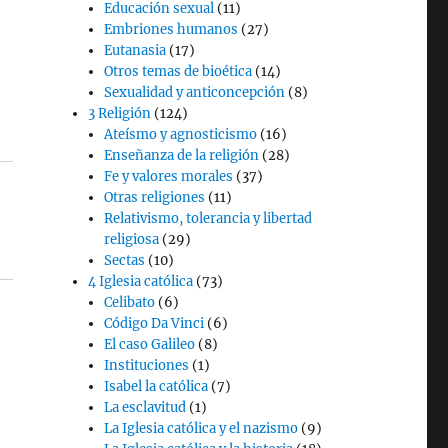
Educación sexual
(11)
Embriones humanos
(27)
Eutanasia
(17)
Otros temas de bioética
(14)
Sexualidad y anticoncepción
(8)
3 Religión
(124)
Ateísmo y agnosticismo
(16)
Enseñanza de la religión
(28)
Fe y valores morales
(37)
Otras religiones
(11)
Relativismo, tolerancia y libertad
religiosa
(29)
Sectas
(10)
4 Iglesia católica
(73)
Celibato
(6)
Código Da Vinci
(6)
El caso Galileo
(8)
Instituciones
(1)
Isabel la católica
(7)
La esclavitud
(1)
La Iglesia católica y el nazismo
(9)