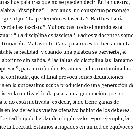
turas hay palabras que no se pueden decir. En la nuestra,
palabra “disciplina”. Hace años, un conspicuo personaje,
ogre, dijo: “La perfección es fascista”. Barthes había
 verdad es fascista”. Y ahora casi todo el mundo está
znar: “ La disciplina es fascista”. Padres y docentes som
afirmación. Mal asunto. Cada palabra es un herramienta
table le realidad, y cuando una palabra se pervierte, el
aberinto sin salida. A las faltas de disciplina las llamam
uptivas”, para no ofender. Estamos todos contaminados
a confitada, que al final provoca serias disfunciones
asis en la autoestima acaba produciendo una generación d
asis en la motivación da paso a una generación que no
 si no está motivada, es decir, si no tiene ganas de
sis en los derechos vuelve ofensivo hablar de los deberes.
 libertad impide hablar de ningún valor –por ejemplo, la
mite la libertad. Estamos atrapados en un red de equívocos