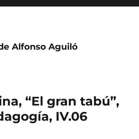
 de Alfonso Aguiló
na, “El gran tabú”,
agogía, IV.06