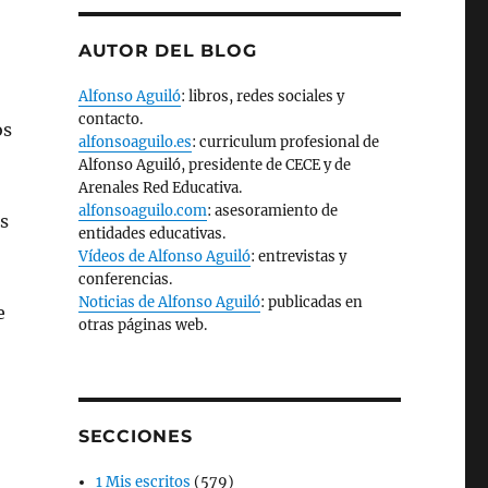
AUTOR DEL BLOG
Alfonso Aguiló
: libros, redes sociales y
contacto.
os
alfonsoaguilo.es
: curriculum profesional de
Alfonso Aguiló, presidente de CECE y de
Arenales Red Educativa.
alfonsoaguilo.com
: asesoramiento de
os
entidades educativas.
Vídeos de Alfonso Aguiló
: entrevistas y
conferencias.
Noticias de Alfonso Aguiló
: publicadas en
e
otras páginas web.
SECCIONES
1 Mis escritos
(579)