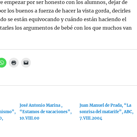
e empezar por ser honesto con los alumnos, dejar de
or los buenos a fuerza de hacer la vista gorda, decirles
do se están equivocando y cuándo están haciendo el
tarles los argumentos de bebé con los que muchos van
H
H
H
a
a
a
z
z
z
c
c
c
l
l
l
i
i
i
c
c
c
p
p
p
a
a
a
r
r
r
a
a
a
c
i
José Antonio Marina ,
e
Juan Manuel de Prada, “La
o
m
n
mismo”,
“Estamos de vacaciones”,
sonrisa del matarife”, ABC,
m
p
v
p
r
i
0,
10.VIII.00
7.VIII.2004
a
i
a
r
m
r
t
i
u
i
r
n