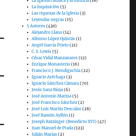
La Iglesia católica y la historia
(18)
La Inquisición
(5)
Las riquezas de la Iglesia
(3)
Leyendas negras
(15)
5 Autores
(430)
Alejandro Llano
(14)
Alfonso López Quintás
(1)
Angel García Prieto
(21)
C. S. Lewis
(5)
César Vidal Manzanares
(12)
Enrique Monasterio
(16)
Francisco J. Mendiguchía
(22)
Ignacio Aréchaga
(3)
Ignacio Sánchez Cámara
(70)
Jesús Sanz Rioja
(6)
,
José Antonio Marina
(5)
José Francisco Sánchez
(2)
José Luis Martín Descalzo
(28)
José Ramón Ayllón
(1)
Joseph Ratzinger (Benedicto XVI)
(47)
Juan Manuel de Prada
(123)
Julián Marías
(2)