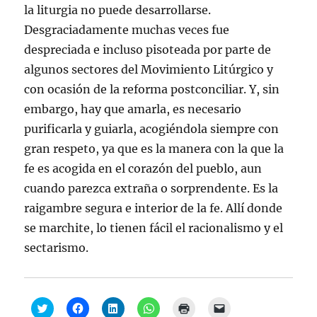
la liturgia no puede desarrollarse.
Desgraciadamente muchas veces fue
despreciada e incluso pisoteada por parte de
algunos sectores del Movimiento Litúrgico y
con ocasión de la reforma postconciliar. Y, sin
embargo, hay que amarla, es necesario
purificarla y guiarla, acogiéndola siempre con
gran respeto, ya que es la manera con la que la
fe es acogida en el corazón del pueblo, aun
cuando parezca extraña o sorprendente. Es la
raigambre segura e interior de la fe. Allí donde
se marchite, lo tienen fácil el racionalismo y el
sectarismo.
H
H
H
H
H
H
a
a
a
a
a
a