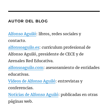
a
n
u
e
v
a
AUTOR DEL BLOG
)
Alfonso Aguiló
: libros, redes sociales y
contacto.
alfonsoaguilo.es
: curriculum profesional de
Alfonso Aguiló, presidente de CECE y de
Arenales Red Educativa.
alfonsoaguilo.com
: asesoramiento de entidades
educativas.
Vídeos de Alfonso Aguiló
: entrevistas y
conferencias.
Noticias de Alfonso Aguiló
: publicadas en otras
páginas web.