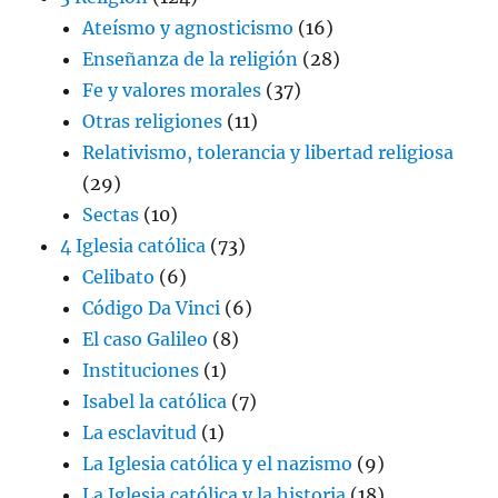
Ateísmo y agnosticismo
(16)
Enseñanza de la religión
(28)
Fe y valores morales
(37)
Otras religiones
(11)
Relativismo, tolerancia y libertad religiosa
(29)
Sectas
(10)
4 Iglesia católica
(73)
Celibato
(6)
Código Da Vinci
(6)
El caso Galileo
(8)
Instituciones
(1)
Isabel la católica
(7)
La esclavitud
(1)
La Iglesia católica y el nazismo
(9)
La Iglesia católica y la historia
(18)