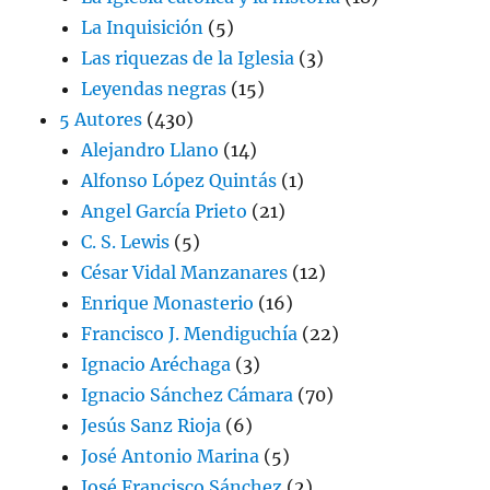
La Inquisición
(5)
Las riquezas de la Iglesia
(3)
Leyendas negras
(15)
5 Autores
(430)
Alejandro Llano
(14)
Alfonso López Quintás
(1)
Angel García Prieto
(21)
C. S. Lewis
(5)
César Vidal Manzanares
(12)
Enrique Monasterio
(16)
Francisco J. Mendiguchía
(22)
Ignacio Aréchaga
(3)
Ignacio Sánchez Cámara
(70)
Jesús Sanz Rioja
(6)
José Antonio Marina
(5)
José Francisco Sánchez
(2)