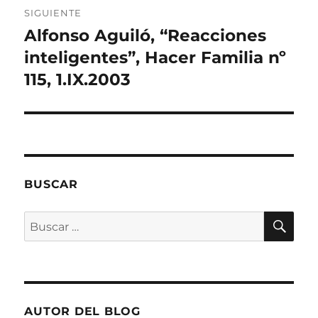
e
a
SIGUIENTE
b
r
Alfonso Aguiló, “Reacciones
Entrada
e
e
siguiente:
inteligentes”, Hacer Familia nº
n
u
n
115, 1.IX.2003
a
v
e
n
t
a
n
a
n
u
e
BUSCAR
v
a
)
BU
Buscar
por:
AUTOR DEL BLOG