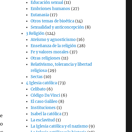
Educación sexual
(11)
Embriones humanos
(27)
Eutanasia
(17)
Otros temas de bioética
(14)
Sexualidad y anticoncepción
(8)
3 Religión
(124)
Ateísmo y agnosticismo
(16)
Enseñanza de la religión
(28)
Fe y valores morales
(37)
Otras religiones
(11)
Relativismo, tolerancia y libertad
religiosa
(29)
Sectas
(10)
4 Iglesia católica
(73)
Celibato
(6)
Código Da Vinci
(6)
El caso Galileo
(8)
Instituciones
(1)
Isabel la católica
(7)
 e
La esclavitud
(1)
 o
La Iglesia católica y el nazismo
(9)