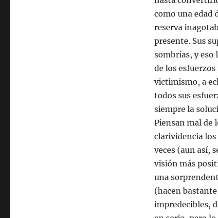
hasta convertirl
como una edad de
reserva inagotab
presente. Sus su
sombrías, y eso 
de los esfuerzos
victimismo, a ec
todos sus esfuerz
siempre la soluc
Piensan mal de 
clarividencia lo
veces (aun así, 
visión más posit
una sorprendent
(hacen bastante 
impredecibles, de