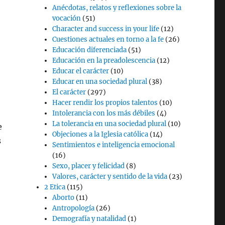
Anécdotas, relatos y reflexiones sobre la
vocación
(51)
Character and success in your life
(12)
Cuestiones actuales en torno a la fe
(26)
Educación diferenciada
(51)
Educación en la preadolescencia
(12)
Educar el carácter
(10)
Educar en una sociedad plural
(38)
El carácter
(297)
Hacer rendir los propios talentos
(10)
Intolerancia con los más débiles
(4)
La tolerancia en una sociedad plural
(10)
e
Objeciones a la Iglesia católica
(14)
s
Sentimientos e inteligencia emocional
(16)
Sexo, placer y felicidad
(8)
Valores, carácter y sentido de la vida
(23)
2 Etica
(115)
Aborto
(11)
Antropología
(26)
Demografía y natalidad
(1)