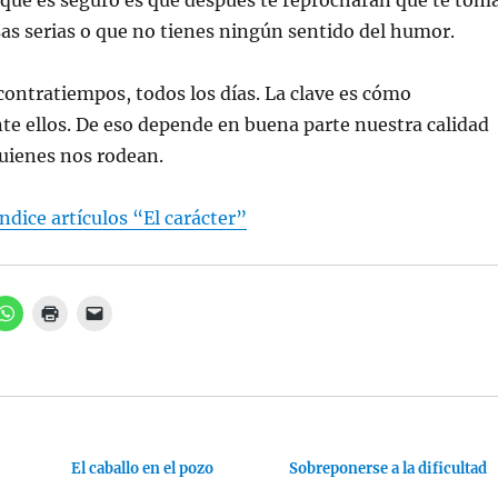
o que es seguro es que después te reprocharán que te tom
as serias o que no tienes ningún sentido del humor.
ontratiempos, todos los días. La clave es cómo
e ellos. De eso depende en buena parte nuestra calidad
 quienes nos rodean.
ndice artículos “El carácter”
H
H
H
a
a
a
z
z
z
c
c
c
l
l
l
i
i
i
c
c
c
p
p
p
a
a
a
r
r
r
a
a
a
c
i
El caballo en el pozo
e
Sobreponerse a la dificultad
o
m
n