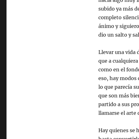
hacía algo muy in
subido ya más de
completo silenci
ánimo y siguieron
dio un salto y s
Llevar una vida 
que a cualquiera
como en el fondo
eso, hay modos d
lo que parecía s
que son más bien
partido a sus pr
llamarse el arte 
Hay quienes se 