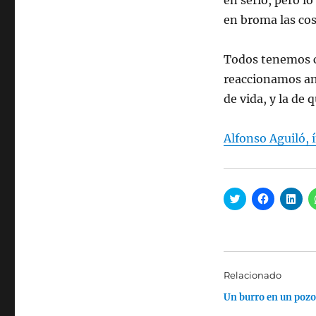
en serio, pero l
en broma las cos
Todos tenemos c
reaccionamos ant
de vida, y la de
Alfonso Aguiló, í
H
H
H
a
a
a
z
z
z
c
c
c
l
l
l
i
i
i
c
c
c
p
p
p
a
a
a
Relacionado
r
r
r
a
a
a
Un burro en un pozo
c
c
c
o
o
o