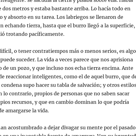
teligente: se sacudía la tierra y pisaba sobre ella. Había
 dos metros y estaba bastante arriba. Lo hacía todo en
o y absorto en su tarea. Los labriegos se llenaron de
 echando tierra, hasta que el burro llegó a la superficie,
alió trotando pacíficamente.
difícil, o tener contratiempos más o menos serios, es algo
 puede suceder. La vida a veces parece que nos aprisiona
 de un pozo, y que incluso nos echa tierra encima. Ante
e reaccionar inteligentes, como el de aquel burro, que d
u condena supo hacer su tabla de salvación; y otros estilo
 lo contrario, propios de personas que no saben sacar
opios recursos, y que en cambio dominan lo que podría
de amargarse la vida.
han acostumbrado a dejar divagar su mente por el pasado