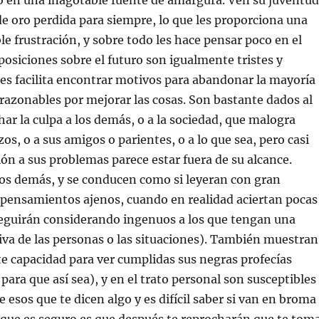
o en una inagotable fuente de amargura. Ven su juventud
 oro perdida para siempre, lo que les proporciona una
le frustración, y sobre todo les hace pensar poco en el
posiciones sobre el futuro son igualmente tristes y
les facilita encontrar motivos para abandonar la mayoría
 razonables por mejorar las cosas. Son bastante dados al
har la culpa a los demás, o a la sociedad, que malogra
os, o a sus amigos o parientes, o a lo que sea, pero casi
ión a sus problemas parece estar fuera de su alcance.
los demás, y se conducen como si leyeran con gran
s pensamientos ajenos, cuando en realidad aciertan pocas
seguirán considerando ingenuos a los que tengan una
iva de las personas o las situaciones). También muestran
e capacidad para ver cumplidas sus negras profecías
para que así sea), y en el trato personal son susceptibles
 esos que te dicen algo y es difícil saber si van en broma