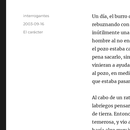
Autor
interrogantes
Un día, el burro
Publicado
2003-09-16
rebuznando con 
el
Categorías
El carácter
inútilmente una 
hombre al no en
el pozo estaba ca
pena sacarlo, sin
vinieran a ayuda
al pozo, en medi
que estaba pasa
Al cabo de un ra
labriegos pensar
de tierra. Enton
temerosa, y vio 