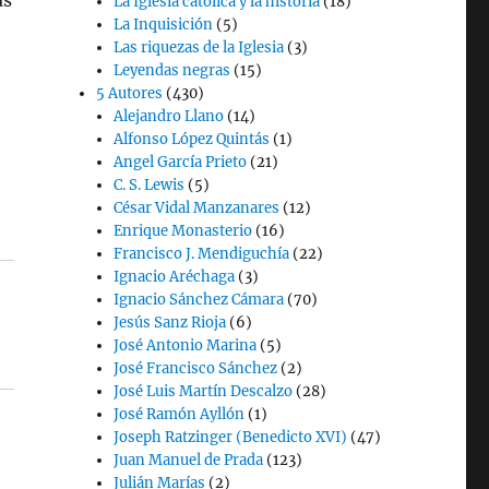
as
La Iglesia católica y la historia
(18)
La Inquisición
(5)
Las riquezas de la Iglesia
(3)
Leyendas negras
(15)
5 Autores
(430)
Alejandro Llano
(14)
Alfonso López Quintás
(1)
Angel García Prieto
(21)
C. S. Lewis
(5)
César Vidal Manzanares
(12)
Enrique Monasterio
(16)
Francisco J. Mendiguchía
(22)
Ignacio Aréchaga
(3)
Ignacio Sánchez Cámara
(70)
Jesús Sanz Rioja
(6)
José Antonio Marina
(5)
José Francisco Sánchez
(2)
José Luis Martín Descalzo
(28)
José Ramón Ayllón
(1)
Joseph Ratzinger (Benedicto XVI)
(47)
Juan Manuel de Prada
(123)
Julián Marías
(2)