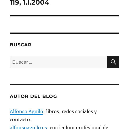
119, 1.I.2004
b
r
e
e
n
u
n
a
v
e
n
t
BUSCAR
a
n
a
BU
n
Buscar
u
e
por:
v
a
)
AUTOR DEL BLOG
Alfonso Aguiló
: libros, redes sociales y
contacto.
alfonsoaguilo.es
: curriculum profesional de