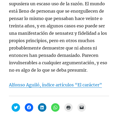
supusiera un escaso uso de la razón. El mundo
está lleno de personas que se enorgullecen de
pensar lo mismo que pensaban hace veinte o
treinta años, y en algunos casos eso puede ser
una manifestación de sensatez y fidelidad a los
propios principios, pero en otros muchos
probablemente demuestre que ni ahora ni
entonces han pensado demasiado. Parecen
invulnerables a cualquier argumentación, y eso
no es algo de lo que se deba presumir.
Alfonso Aguiló, índice artículos “El carácter”
H
H
H
H
H
H
a
a
a
a
a
a
z
z
z
z
z
z
c
c
c
c
c
c