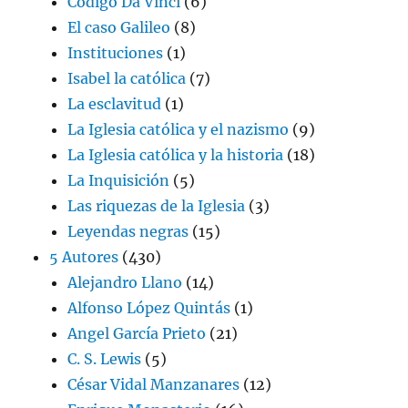
Código Da Vinci
(6)
El caso Galileo
(8)
Instituciones
(1)
Isabel la católica
(7)
La esclavitud
(1)
La Iglesia católica y el nazismo
(9)
La Iglesia católica y la historia
(18)
La Inquisición
(5)
Las riquezas de la Iglesia
(3)
Leyendas negras
(15)
5 Autores
(430)
Alejandro Llano
(14)
Alfonso López Quintás
(1)
Angel García Prieto
(21)
C. S. Lewis
(5)
César Vidal Manzanares
(12)