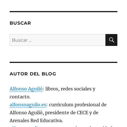
v
e
n
t
a
n
BUSCAR
a
n
u
e
BU
Buscar
v
a
por:
)
AUTOR DEL BLOG
Alfonso Aguiló
: libros, redes sociales y
contacto.
alfonsoaguilo.es
: curriculum profesional de
Alfonso Aguiló, presidente de CECE y de
Arenales Red Educativa.