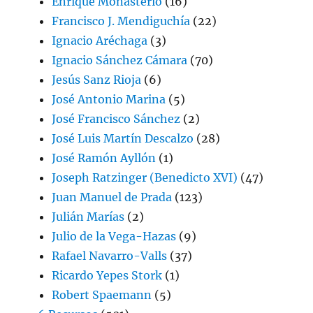
Enrique Monasterio
(16)
Francisco J. Mendiguchía
(22)
Ignacio Aréchaga
(3)
Ignacio Sánchez Cámara
(70)
Jesús Sanz Rioja
(6)
José Antonio Marina
(5)
José Francisco Sánchez
(2)
José Luis Martín Descalzo
(28)
José Ramón Ayllón
(1)
Joseph Ratzinger (Benedicto XVI)
(47)
Juan Manuel de Prada
(123)
Julián Marías
(2)
Julio de la Vega-Hazas
(9)
Rafael Navarro-Valls
(37)
Ricardo Yepes Stork
(1)
Robert Spaemann
(5)