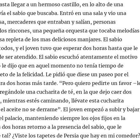
asta llegar a un hermoso castillo, en lo alto de una
ía el sabio que buscaba. Entró en una sala y vio una
sa, mercaderes que entraban y salían, personas
los rincones, una pequeña orquesta que tocaba melodías
a repleta de los mas deliciosos manjares. El sabio
odos, y el joven tuvo que esperar dos horas hasta que le
 de ser atendido. El sabio escuchó atentamente el motivo
ro le dijo que en aquel momento no tenía tiempo de
reto de la felicidad. Le pidió que diese un paseo por el
ara dos horas más tarde. “Pero quiero pedirte un favor –l
tregándole una cucharita de té, en la que dejo caer dos
, mientras estés caminando, llévate esta cucharita
el aceite no se derrame”. El joven empezó a subir y bajar
el palacio, manteniendo siempre los ojos fijos en la
 dos horas retorno a la presencia del sabio, que le
tal? ¿Viste los tapetes de Persia que hay en mi comedor