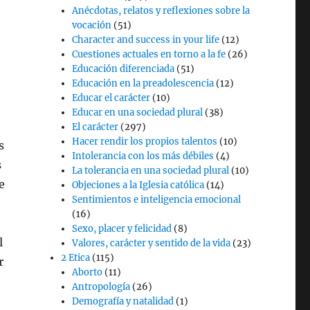
Anécdotas, relatos y reflexiones sobre la
vocación
(51)
Character and success in your life
(12)
Cuestiones actuales en torno a la fe
(26)
Educación diferenciada
(51)
Educación en la preadolescencia
(12)
Educar el carácter
(10)
Educar en una sociedad plural
(38)
El carácter
(297)
Hacer rendir los propios talentos
(10)
s
Intolerancia con los más débiles
(4)
s
La tolerancia en una sociedad plural
(10)
e
Objeciones a la Iglesia católica
(14)
Sentimientos e inteligencia emocional
(16)
Sexo, placer y felicidad
(8)
l
Valores, carácter y sentido de la vida
(23)
2 Etica
(115)
r
Aborto
(11)
Antropología
(26)
Demografía y natalidad
(1)