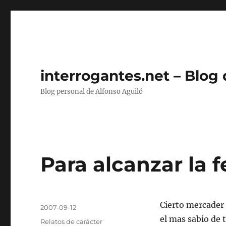
interrogantes.net – Blog
Blog personal de Alfonso Aguiló
Para alcanzar la f
Autor
Cierto mercader e
Publicado
2007-09-12
el
el mas sabio de 
Categorías
Relatos de carácter