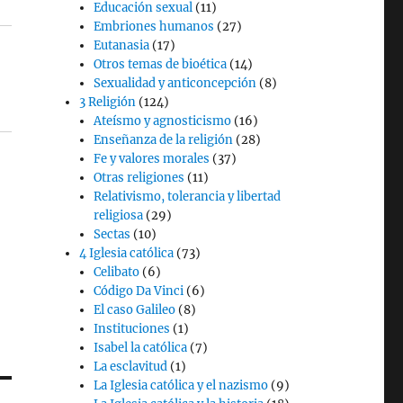
Educación sexual
(11)
Embriones humanos
(27)
Eutanasia
(17)
Otros temas de bioética
(14)
Sexualidad y anticoncepción
(8)
3 Religión
(124)
Ateísmo y agnosticismo
(16)
Enseñanza de la religión
(28)
Fe y valores morales
(37)
Otras religiones
(11)
Relativismo, tolerancia y libertad
religiosa
(29)
Sectas
(10)
4 Iglesia católica
(73)
Celibato
(6)
Código Da Vinci
(6)
El caso Galileo
(8)
Instituciones
(1)
Isabel la católica
(7)
La esclavitud
(1)
La Iglesia católica y el nazismo
(9)