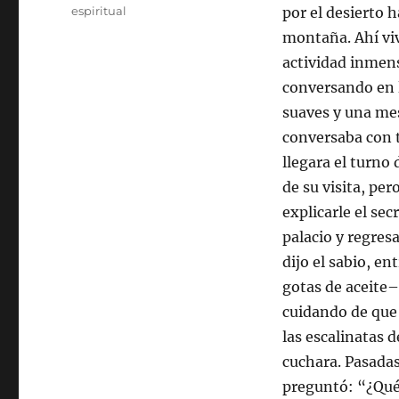
espiritual
por el desierto h
montaña. Ahí viv
actividad inmen
conversando en 
suaves y una mes
conversaba con t
llegara el turno
de su visita, pe
explicarle el sec
palacio y regres
dijo el sabio, en
gotas de aceite–
cuidando de que 
las escalinatas d
cuchara. Pasadas
preguntó: “¿Qué 