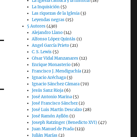
La Iglesia católica y la historia
(18)
La Inquisición
(5)
Las riquezas de la Iglesia
(3)
Leyendas negras
(15)
5 Autores
(430)
Alejandro Llano
(14)
Alfonso López Quintás
(1)
Angel García Prieto
(21)
C. S. Lewis
(5)
César Vidal Manzanares
(12)
Enrique Monasterio
(16)
Francisco J. Mendiguchía
(22)
Ignacio Aréchaga
(3)
Ignacio Sánchez Cámara
(70)
Jesús Sanz Rioja
(6)
José Antonio Marina
(5)
José Francisco Sánchez
(2)
José Luis Martín Descalzo
(28)
José Ramón Ayllón
(1)
Joseph Ratzinger (Benedicto XVI)
(47)
Juan Manuel de Prada
(123)
Julián Marías
(2)