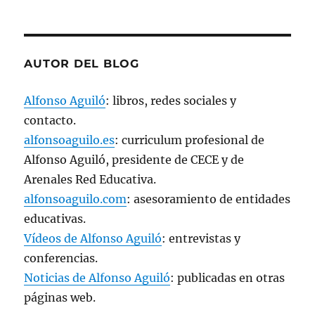
a
n
a
n
u
e
v
AUTOR DEL BLOG
a
)
Alfonso Aguiló
: libros, redes sociales y
contacto.
alfonsoaguilo.es
: curriculum profesional de
Alfonso Aguiló, presidente de CECE y de
Arenales Red Educativa.
alfonsoaguilo.com
: asesoramiento de entidades
educativas.
Vídeos de Alfonso Aguiló
: entrevistas y
conferencias.
Noticias de Alfonso Aguiló
: publicadas en otras
páginas web.