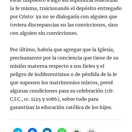
estar dispuesto a algo así supondría relativizar
la fe misma, traicionando el depósito entregado
por Cristo: ya no se dialogaría con alguien que
tuviera discrepancias en las convicciones, sino
con alguien sin convicciones.
Por último, habría que agregar que la Iglesia,
precisamente por la conciencia que tiene de su
misión materna respecto a sus fieles y el
peligro de indiferentismo o de pérdida de la fe
que suponen los matrimonios mixtos, prevé
algunas condiciones para su celebración (cfr.
C.I.C., cc. 1125 y 1086), sobre todo para
garantizar la educación católica de los hijos.
H
H
H
H
H
H