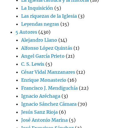
La Inquisición
(5)
Las riquezas de la Iglesia
(3)
Leyendas negras
(15)
5 Autores
(430)
Alejandro Llano
(14)
Alfonso López Quintás
(1)
Angel García Prieto
(21)
C. S. Lewis
(5)
César Vidal Manzanares
(12)
Enrique Monasterio
(16)
Francisco J. Mendiguchía
(22)
Ignacio Aréchaga
(3)
Ignacio Sánchez Cámara
(70)
Jesús Sanz Rioja
(6)
José Antonio Marina
(5)
José Francisco Sánchez
(2)