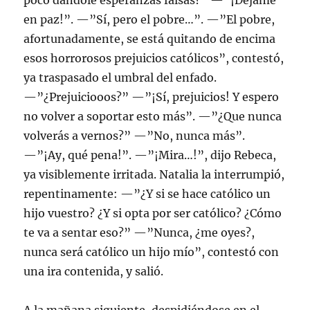
poco dándole esperanzas falsas?” —”¡Déjame
en paz!”. —”Sí, pero el pobre…”. —”El pobre,
afortunadamente, se está quitando de encima
esos horrorosos prejuicios católicos”, contestó,
ya traspasado el umbral del enfado.
—”¿Prejuiciooos?” —”¡Sí, prejuicios! Y espero
no volver a soportar esto más”. —”¿Que nunca
volverás a vernos?” —”No, nunca más”.
—”¡Ay, qué pena!”. —”¡Mira…!”, dijo Rebeca,
ya visiblemente irritada. Natalia la interrumpió,
repentinamente: —”¿Y si se hace católico un
hijo vuestro? ¿Y si opta por ser católico? ¿Cómo
te va a sentar eso?” —”Nunca, ¿me oyes?,
nunca será católico un hijo mío”, contestó con
una ira contenida, y salió.