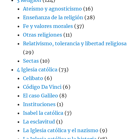
Ateísmo y agnosticismo
(16)
Enseñanza de la religión
(28)
Fe y valores morales
(37)
Otras religiones
(11)
Relativismo, tolerancia y libertad religiosa
(29)
Sectas
(10)
4 Iglesia católica
(73)
Celibato
(6)
Código Da Vinci
(6)
El caso Galileo
(8)
Instituciones
(1)
Isabel la católica
(7)
La esclavitud
(1)
La Iglesia católica y el nazismo
(9)
La Iglesia católica y la historia
(18)