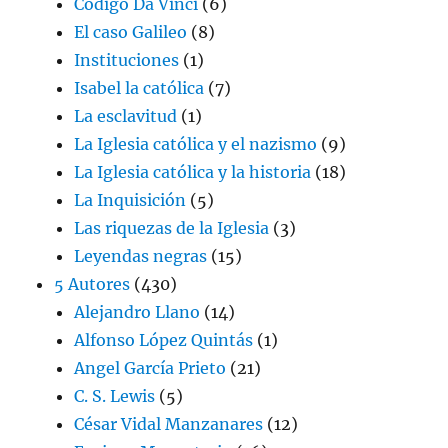
Código Da Vinci
(6)
El caso Galileo
(8)
Instituciones
(1)
Isabel la católica
(7)
La esclavitud
(1)
La Iglesia católica y el nazismo
(9)
La Iglesia católica y la historia
(18)
La Inquisición
(5)
Las riquezas de la Iglesia
(3)
Leyendas negras
(15)
5 Autores
(430)
Alejandro Llano
(14)
Alfonso López Quintás
(1)
Angel García Prieto
(21)
C. S. Lewis
(5)
César Vidal Manzanares
(12)