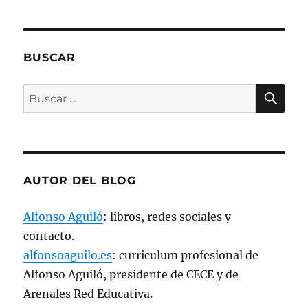
)
)
)
S
e
a
b
r
e
BUSCAR
e
n
u
n
BU
Buscar
a
v
por:
e
n
t
a
n
a
n
u
AUTOR DEL BLOG
e
v
a
)
Alfonso Aguiló
: libros, redes sociales y
contacto.
alfonsoaguilo.es
: curriculum profesional de
Alfonso Aguiló, presidente de CECE y de
Arenales Red Educativa.