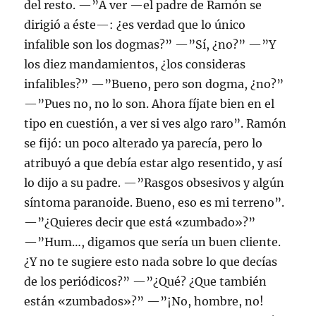
del resto. —”A ver —el padre de Ramón se
dirigió a éste—: ¿es verdad que lo único
infalible son los dogmas?” —”Sí, ¿no?” —”Y
los diez mandamientos, ¿los consideras
infalibles?” —”Bueno, pero son dogma, ¿no?”
—”Pues no, no lo son. Ahora fíjate bien en el
tipo en cuestión, a ver si ves algo raro”. Ramón
se fijó: un poco alterado ya parecía, pero lo
atribuyó a que debía estar algo resentido, y así
lo dijo a su padre. —”Rasgos obsesivos y algún
síntoma paranoide. Bueno, eso es mi terreno”.
—”¿Quieres decir que está «zumbado»?”
—”Hum…, digamos que sería un buen cliente.
¿Y no te sugiere esto nada sobre lo que decías
de los periódicos?” —”¿Qué? ¿Que también
están «zumbados»?” —”¡No, hombre, no!