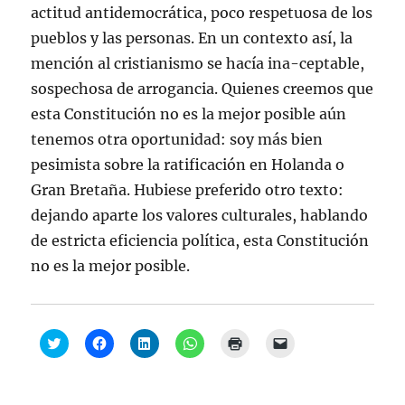
actitud antidemocrática, poco respetuosa de los
pueblos y las personas. En un contexto así, la
mención al cristianismo se hacía ina-ceptable,
sospechosa de arrogancia. Quienes creemos que
esta Constitución no es la mejor posible aún
tenemos otra oportunidad: soy más bien
pesimista sobre la ratificación en Holanda o
Gran Bretaña. Hubiese preferido otro texto:
dejando aparte los valores culturales, hablando
de estricta eficiencia política, esta Constitución
no es la mejor posible.
H
H
H
H
H
H
a
a
a
a
a
a
z
z
z
z
z
z
c
c
c
c
c
c
l
l
l
l
l
l
i
i
i
i
i
i