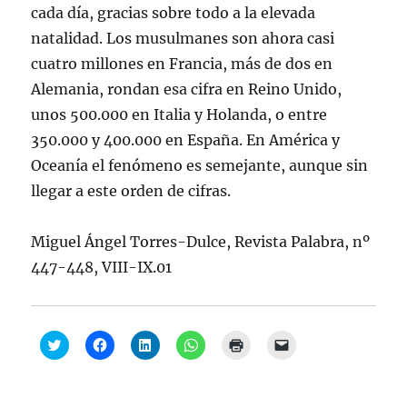
cada día, gracias sobre todo a la elevada
natalidad. Los musulmanes son ahora casi
cuatro millones en Francia, más de dos en
Alemania, rondan esa cifra en Reino Unido,
unos 500.000 en Italia y Holanda, o entre
350.000 y 400.000 en España. En América y
Oceanía el fenómeno es semejante, aunque sin
llegar a este orden de cifras.
Miguel Ángel Torres-Dulce, Revista Palabra, nº
447-448, VIII-IX.01
H
H
H
H
H
H
a
a
a
a
a
a
z
z
z
z
z
z
c
c
c
c
c
c
l
l
l
l
l
l
i
i
i
i
i
i