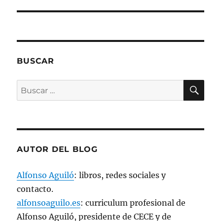
e
n
u
n
a
v
e
n
t
a
BUSCAR
n
a
n
BU
u
Buscar
e
v
por:
a
)
AUTOR DEL BLOG
Alfonso Aguiló
: libros, redes sociales y
contacto.
alfonsoaguilo.es
: curriculum profesional de
Alfonso Aguiló, presidente de CECE y de