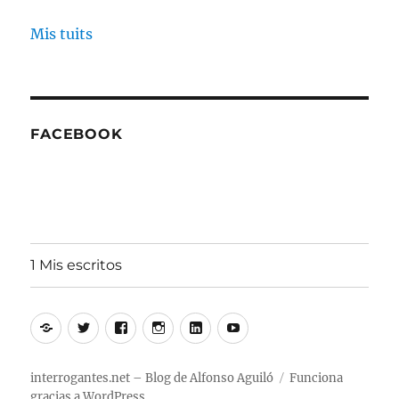
Mis tuits
FACEBOOK
1 Mis escritos
Alfonso
Twitter
Facebook
Instagram
Linkedin
Youtube
Aguiló
interrogantes.net – Blog de Alfonso Aguiló
Funciona
gracias a WordPress