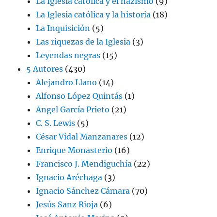
La Iglesia católica y el nazismo
(9)
La Iglesia católica y la historia
(18)
La Inquisición
(5)
Las riquezas de la Iglesia
(3)
Leyendas negras
(15)
5 Autores
(430)
Alejandro Llano
(14)
Alfonso López Quintás
(1)
Angel García Prieto
(21)
C. S. Lewis
(5)
César Vidal Manzanares
(12)
Enrique Monasterio
(16)
Francisco J. Mendiguchía
(22)
Ignacio Aréchaga
(3)
Ignacio Sánchez Cámara
(70)
Jesús Sanz Rioja
(6)