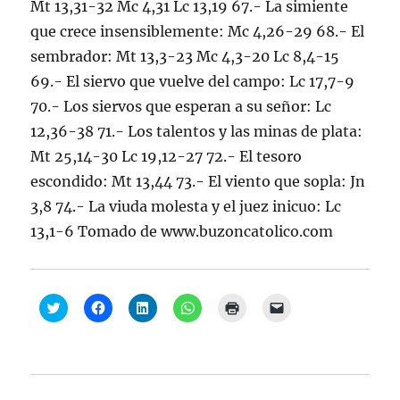
Mt 13,31-32 Mc 4,31 Lc 13,19 67.- La simiente
que crece insensiblemente: Mc 4,26-29 68.- El
sembrador: Mt 13,3-23 Mc 4,3-20 Lc 8,4-15
69.- El siervo que vuelve del campo: Lc 17,7-9
70.- Los siervos que esperan a su señor: Lc
12,36-38 71.- Los talentos y las minas de plata:
Mt 25,14-30 Lc 19,12-27 72.- El tesoro
escondido: Mt 13,44 73.- El viento que sopla: Jn
3,8 74.- La viuda molesta y el juez inicuo: Lc
13,1-6 Tomado de www.buzoncatolico.com
H
H
H
H
H
H
a
a
a
a
a
a
z
z
z
z
z
z
c
c
c
c
c
c
l
l
l
l
l
l
i
i
i
i
i
i
c
c
c
c
c
c
p
p
p
p
p
p
a
a
a
a
a
a