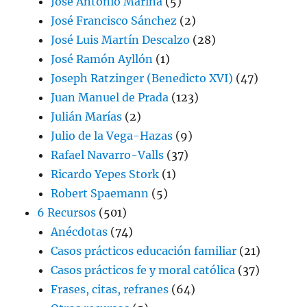
José Antonio Marina
(5)
José Francisco Sánchez
(2)
José Luis Martín Descalzo
(28)
José Ramón Ayllón
(1)
Joseph Ratzinger (Benedicto XVI)
(47)
Juan Manuel de Prada
(123)
Julián Marías
(2)
Julio de la Vega-Hazas
(9)
Rafael Navarro-Valls
(37)
Ricardo Yepes Stork
(1)
Robert Spaemann
(5)
6 Recursos
(501)
Anécdotas
(74)
Casos prácticos educación familiar
(21)
Casos prácticos fe y moral católica
(37)
Frases, citas, refranes
(64)