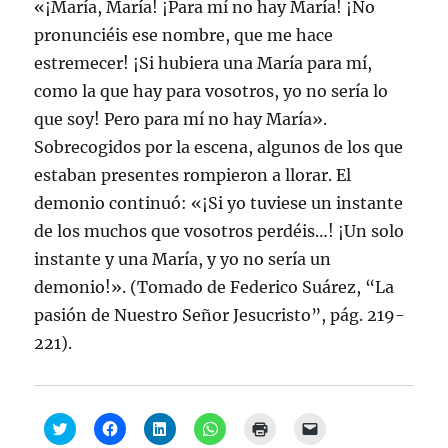
«¡María, María! ¡Para mí no hay María! ¡No
pronunciéis ese nombre, que me hace
estremecer! ¡Si hubiera una María para mí,
como la que hay para vosotros, yo no sería lo
que soy! Pero para mí no hay María».
Sobrecogidos por la escena, algunos de los que
estaban presentes rompieron a llorar. El
demonio continuó: «¡Si yo tuviese un instante
de los muchos que vosotros perdéis…! ¡Un solo
instante y una María, y yo no sería un
demonio!». (Tomado de Federico Suárez, “La
pasión de Nuestro Señor Jesucristo”, pág. 219-
221).
H
H
H
H
H
H
a
a
a
a
a
a