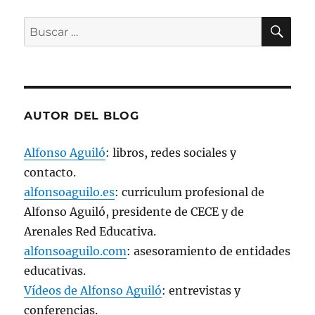
n
a
BU
v
Buscar
e
n
por:
t
a
n
a
n
u
e
v
AUTOR DEL BLOG
a
)
Alfonso Aguiló
: libros, redes sociales y
contacto.
alfonsoaguilo.es
: curriculum profesional de
Alfonso Aguiló, presidente de CECE y de
Arenales Red Educativa.
alfonsoaguilo.com
: asesoramiento de entidades
educativas.
Vídeos de Alfonso Aguiló
: entrevistas y
conferencias.