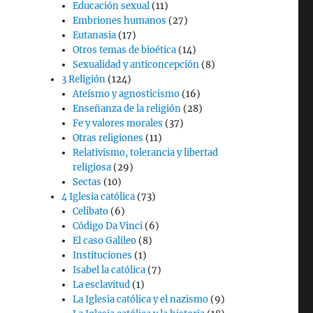
Educación sexual
(11)
Embriones humanos
(27)
Eutanasia
(17)
Otros temas de bioética
(14)
Sexualidad y anticoncepción
(8)
3 Religión
(124)
Ateísmo y agnosticismo
(16)
Enseñanza de la religión
(28)
Fe y valores morales
(37)
Otras religiones
(11)
Relativismo, tolerancia y libertad
religiosa
(29)
Sectas
(10)
4 Iglesia católica
(73)
Celibato
(6)
Código Da Vinci
(6)
El caso Galileo
(8)
Instituciones
(1)
Isabel la católica
(7)
La esclavitud
(1)
La Iglesia católica y el nazismo
(9)