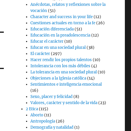
Anécdotas, relatos y reflexiones sobre la
vocación
(51)
Character and success in your life
(12)
Cuestiones actuales en torno a la fe
(26)
Educación diferenciada
(51)
Educación en la preadolescencia
(12)
Educar el carácter
(10)
Educar en una sociedad plural
(38)
El carácter
(297)
Hacer rendir los propios talentos
(10)
Intolerancia con los más débiles
(4)
La tolerancia en una sociedad plural
(10)
Objeciones a la Iglesia católica
(14)
Sentimientos e inteligencia emocional
(16)
Sexo, placer y felicidad
(8)
Valores, carácter y sentido de la vida
(23)
2 Etica
(115)
Aborto
(11)
Antropología
(26)
Demografía y natalidad
(1)