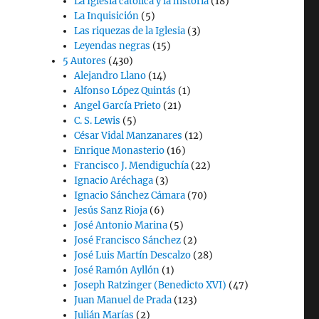
La Iglesia católica y la historia
(18)
La Inquisición
(5)
Las riquezas de la Iglesia
(3)
Leyendas negras
(15)
5 Autores
(430)
Alejandro Llano
(14)
Alfonso López Quintás
(1)
Angel García Prieto
(21)
C. S. Lewis
(5)
César Vidal Manzanares
(12)
Enrique Monasterio
(16)
Francisco J. Mendiguchía
(22)
Ignacio Aréchaga
(3)
Ignacio Sánchez Cámara
(70)
Jesús Sanz Rioja
(6)
José Antonio Marina
(5)
José Francisco Sánchez
(2)
José Luis Martín Descalzo
(28)
José Ramón Ayllón
(1)
Joseph Ratzinger (Benedicto XVI)
(47)
Juan Manuel de Prada
(123)
Julián Marías
(2)