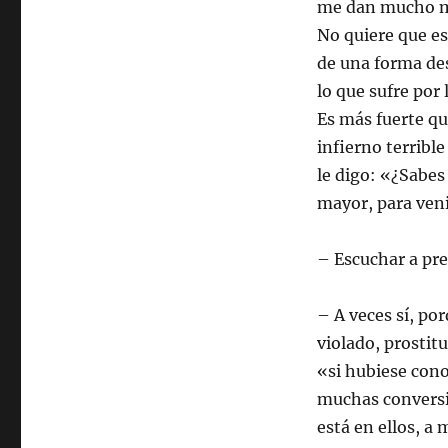
me dan mucho más
No quiere que est
de una forma des
lo que sufre por 
Es más fuerte qu
infierno terrible
le digo: «¿Sabes
mayor, para venir
– Escuchar a pr
– A veces sí, po
violado, prostit
«si hubiese cono
muchas conversio
está en ellos, 