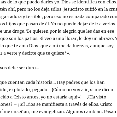
 de lo que puedo darles yo. Dios se identifica con ellos
én ahí, pero no los deja sólos. Jesucristo sufrió en la cru
garradora y terrible, pero eso no es nada comparado co
los hijos que pasan de él. Yo no puedo dejar de ir a verlos.
e una droga. Te quieren por la alegría que les das en ese
 que son los patios. Si veo a uno llorar, le doy un abrazo. 
 lo que te ama Dios, que a mí me da fuerzas, aunque soy
 a verte y decirte que te quiere?».
esos debe ser duro…
rque cuentan cada historia… Hay padres que los han
uido, explotado, pegado… ¡Cómo no voy a ir, si me dicen
cido a Cristo antes, yo no estaría aquí»! – ¿Ha visto
nes? – ¡Sí! Dios se manifiesta a través de ellos. Cristo
a mí me enseñan, me evangelizan. Algunos cambian. Pasan