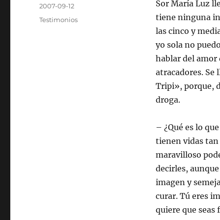
Autor
Sor María Luz ll
Publicado
2007-09-12
el
tiene ninguna i
Categorías
Testimonios
las cinco y medi
yo sola no puedo
hablar del amor 
atracadores. Se 
Tripi», porque, 
droga.
– ¿Qué es lo que
tienen vidas tan
maravilloso pode
decirles, aunque
imagen y semejan
curar. Tú eres i
quiere que seas f