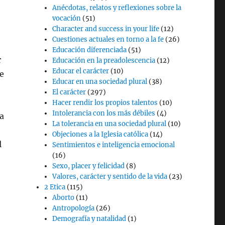
Anécdotas, relatos y reflexiones sobre la
vocación
(51)
Character and success in your life
(12)
Cuestiones actuales en torno a la fe
(26)
Educación diferenciada
(51)
r
Educación en la preadolescencia
(12)
Educar el carácter
(10)
je
Educar en una sociedad plural
(38)
El carácter
(297)
Hacer rendir los propios talentos
(10)
Intolerancia con los más débiles
(4)
ra
La tolerancia en una sociedad plural
(10)
Objeciones a la Iglesia católica
(14)
l
Sentimientos e inteligencia emocional
(16)
Sexo, placer y felicidad
(8)
Valores, carácter y sentido de la vida
(23)
2 Etica
(115)
Aborto
(11)
Antropología
(26)
Demografía y natalidad
(1)