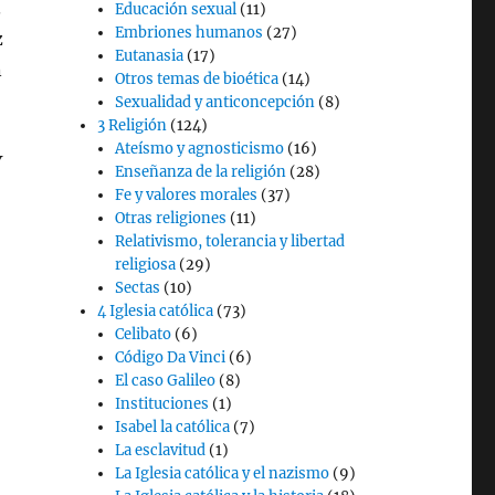
.
Educación sexual
(11)
Embriones humanos
(27)
z
Eutanasia
(17)
n
Otros temas de bioética
(14)
Sexualidad y anticoncepción
(8)
3 Religión
(124)
Ateísmo y agnosticismo
(16)
Y
Enseñanza de la religión
(28)
Fe y valores morales
(37)
Otras religiones
(11)
Relativismo, tolerancia y libertad
religiosa
(29)
Sectas
(10)
4 Iglesia católica
(73)
Celibato
(6)
Código Da Vinci
(6)
El caso Galileo
(8)
Instituciones
(1)
Isabel la católica
(7)
La esclavitud
(1)
La Iglesia católica y el nazismo
(9)