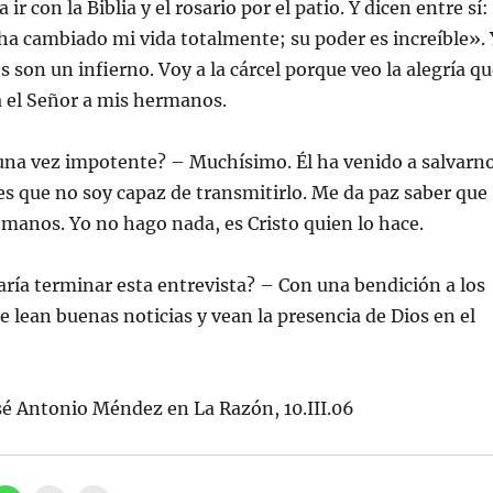
 ir con la Biblia y el rosario por el patio. Y dicen entre sí:
 ha cambiado mi vida totalmente; su poder es increíble». 
s son un infierno. Voy a la cárcel porque veo la alegría q
a el Señor a mis hermanos.
guna vez impotente? – Muchísimo. Él ha venido a salvarn
es que no soy capaz de transmitirlo. Me da paz saber que
 manos. Yo no hago nada, es Cristo quien lo hace.
ría terminar esta entrevista? – Con una bendición a los
ue lean buenas noticias y vean la presencia de Dios en el
sé Antonio Méndez en La Razón, 10.III.06