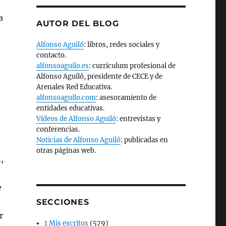
a
AUTOR DEL BLOG
Alfonso Aguiló
: libros, redes sociales y
contacto.
alfonsoaguilo.es
: curriculum profesional de
Alfonso Aguiló, presidente de CECE y de
Arenales Red Educativa.
alfonsoaguilo.com
: asesoramiento de
entidades educativas.
Vídeos de Alfonso Aguiló
: entrevistas y
conferencias.
Noticias de Alfonso Aguiló
: publicadas en
otras páginas web.
,
e
SECCIONES
r
1 Mis escritos
(579)