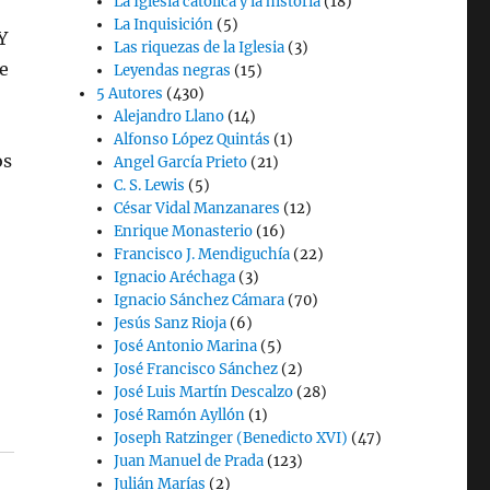
La Iglesia católica y la historia
(18)
La Inquisición
(5)
Y
Las riquezas de la Iglesia
(3)
ue
Leyendas negras
(15)
5 Autores
(430)
Alejandro Llano
(14)
Alfonso López Quintás
(1)
os
Angel García Prieto
(21)
C. S. Lewis
(5)
César Vidal Manzanares
(12)
Enrique Monasterio
(16)
Francisco J. Mendiguchía
(22)
Ignacio Aréchaga
(3)
Ignacio Sánchez Cámara
(70)
Jesús Sanz Rioja
(6)
José Antonio Marina
(5)
José Francisco Sánchez
(2)
José Luis Martín Descalzo
(28)
José Ramón Ayllón
(1)
Joseph Ratzinger (Benedicto XVI)
(47)
Juan Manuel de Prada
(123)
Julián Marías
(2)