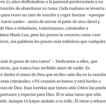
eva 25 años dedicándose a la pastoral penitenciaria y no
ntención de abandonar su tarea. Cada mañana se levanta 
a para tener un rato de oración y coger fuerzas -«porque
 hacer nada»- antes de entrar al patio de una cárcel y
de Dios a violadores, toxicómanos, criminales y
llama María Luz, pero los presos la conocen como «sor
dicen, sus palabras les ponen más eufóricos que cualquier
 más le gusta de esta tarea? – Dedicarme a ellos, que
 rotas, que nunca han recibido amor de nadie. Es
r darles el amor de Dios que recibo cada día en la oración
 sean criminales, «Tú corazón es bueno y está hecho a
za de Dios. Esas heridas que tienes sólo Cristo las pued
mportante y especial para Dios. Él te ama tanto que sólo
eliz. Aunque tú hayas andado a tu rollo, Él viene a rehace