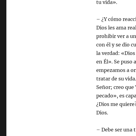
tu vida».
– ¿Y cómo reacci
Dios les ama rea
prohibir ver a u
con él y se dio 
la verdad: «Dios
en Él». Se puso a
empezamos a orar
tratar de su vid
Señor; creo que 
pecado», es capa
¿Dios me quiere?,
Dios.
– Debe ser una t