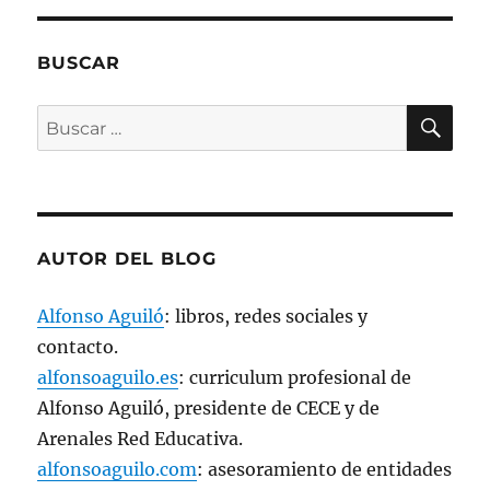
e
n
t
a
n
BUSCAR
a
n
u
BU
e
Buscar
v
a
por:
)
AUTOR DEL BLOG
Alfonso Aguiló
: libros, redes sociales y
contacto.
alfonsoaguilo.es
: curriculum profesional de
Alfonso Aguiló, presidente de CECE y de
Arenales Red Educativa.
alfonsoaguilo.com
: asesoramiento de entidades