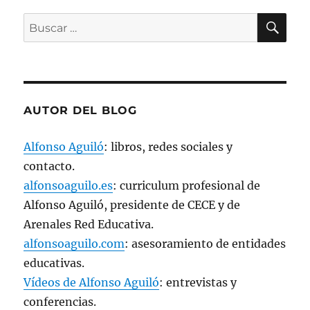
n
t
BU
a
Buscar
n
a
por:
n
u
e
v
a
)
AUTOR DEL BLOG
Alfonso Aguiló
: libros, redes sociales y
contacto.
alfonsoaguilo.es
: curriculum profesional de
Alfonso Aguiló, presidente de CECE y de
Arenales Red Educativa.
alfonsoaguilo.com
: asesoramiento de entidades
educativas.
Vídeos de Alfonso Aguiló
: entrevistas y
conferencias.